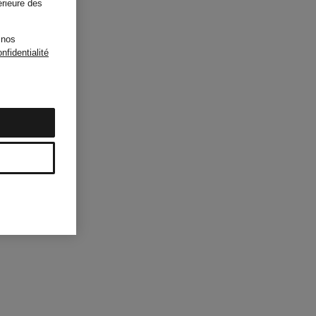
érieure des
 nos
nfidentialité