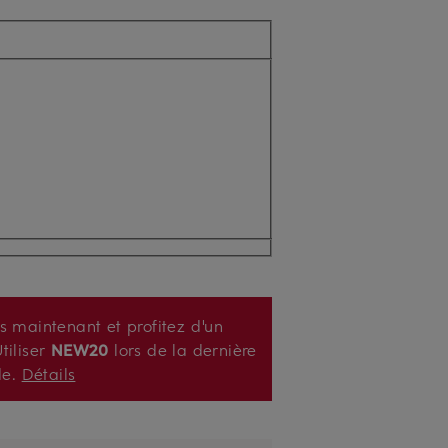
s maintenant et profitez d'un
tiliser
NEW20
lors de la dernière
de.
Détails