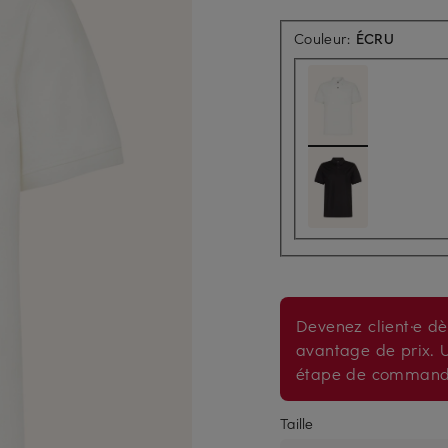
Couleur:
ÉCRU
Devenez client·e dè
avantage de prix. U
étape de comman
Taille