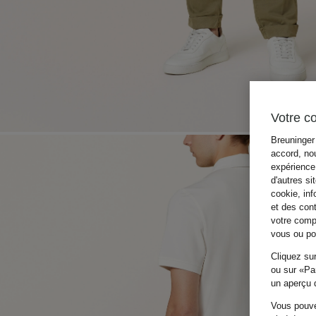
Votre c
Breuninger 
accord, nou
expérience 
d'autres si
cookie, inf
et des con
votre compo
vous ou pou
Cliquez sur
ou sur «Par
un aperçu d
Vous pouve