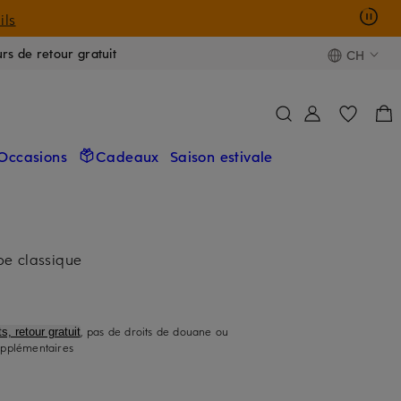
ils
urs de retour gratuit
CH
Occasions
Cadeaux
Saison estivale
e classique
, pas de droits de douane ou
s, retour gratuit
upplémentaires