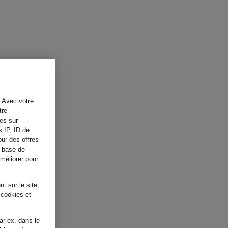
. Avec votre
tre
tes sur
s IP, ID de
our des offres
a base de
améliorer pour
t sur le site;
 cookies et
ar ex. dans le