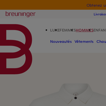
Obtenez u
PASSER AU CONTENU PRINCIPAL
PASSER AU CHAMP DE RECHERCH
Breuninger
Livrais
LUXE
FEMMES
HOMMES
ENFAN
Nouveautés
Vêtements
Chau