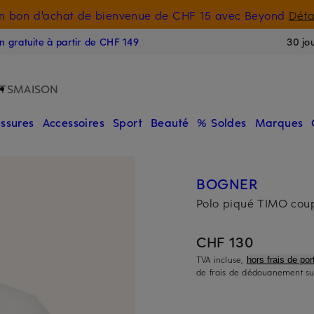
n bon d'achat de bienvenue de CHF 15 avec Beyond
Déta
E
on gratuite à partir de CHF 149
30 jo
TS
MAISON
ssures
Accessoires
Sport
Beauté
% Soldes
Marques
BOGNER
Polo piqué TIMO coup
CHF 130
TVA incluse,
hors frais de port
de frais de dédouanement s