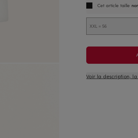
Cet article taille
no
XXL = 56
Voir la description, l