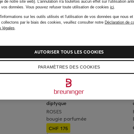
e de notre site web). L'annulation n'a toutefois aucun effet sur l'utilisation ant
de vos données.
Vous pouvez refuser toute utilisation de cookies
ici
.
'informations sur les outils utilisés et l'utilisation de vos données que nous et
 collectons par le biais des cookies, veuillez consulter notre
Déclaration de co
 légales
.
AUTORISER TOUS LES COOKIES
PARAMÈTRES DES COOKIES
diptyque
ROSES
e
bougie parfumée
CHF 175