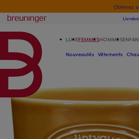
Obtenez u
PASSER AU CONTENU PRINCIPAL
PASSER AU CHAMP DE RECHERCH
Breuninger
Livrais
LUXE
FEMMES
HOMMES
ENFAN
Nouveautés
Vêtements
Chau