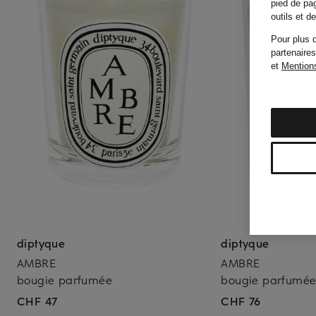
pied de pag
outils et 
Pour plus d
partenaires
et
Mentions
diptyque
diptyque
AMBRE
AMBRE
bougie parfumée
bougie parfumé
CHF 47
CHF 76