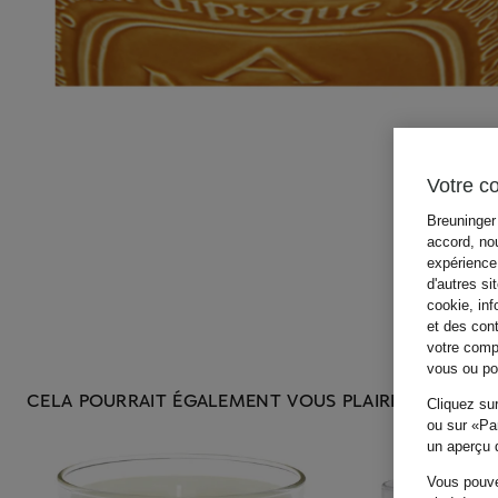
Votre c
Breuninger 
accord, nou
expérience 
d'autres si
cookie, inf
et des con
votre compo
vous ou pou
CELA POURRAIT ÉGALEMENT VOUS PLAIRE
Cliquez sur
ou sur «Par
un aperçu d
Vous pouve