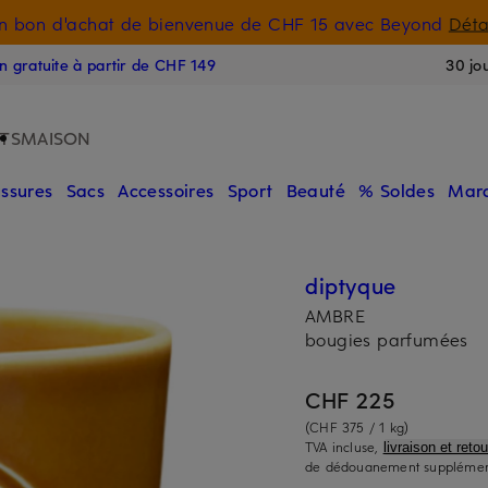
n bon d'achat de bienvenue de CHF 15 avec Beyond
Déta
E
on gratuite à partir de CHF 149
30 jo
TS
MAISON
ssures
Sacs
Accessoires
Sport
Beauté
% Soldes
Mar
diptyque
AMBRE
bougies parfumées
CHF 225
(CHF 375 / 1 kg)
TVA incluse,
livraison et retou
de dédouanement supplémen