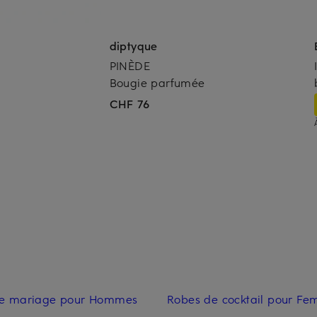
diptyque
PINÈDE
e
Bougie parfumée
CHF 76
e mariage pour Hommes
Robes de cocktail pour F