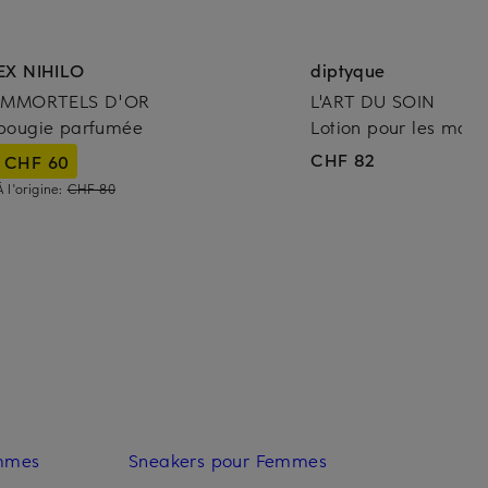
EX NIHILO
diptyque
IMMORTELS D'OR
L'ART DU SOIN
bougie parfumée
Lotion pour les main
CHF 82
CHF 60
À l'origine:
CHF 80
emmes
Sneakers pour Femmes