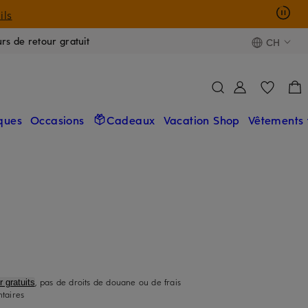
ils
urs de retour gratuit
CH
ques
Occasions
Cadeaux
Vacation Shop
Vêtements t
, pas de droits de douane ou de frais
r gratuits
taires