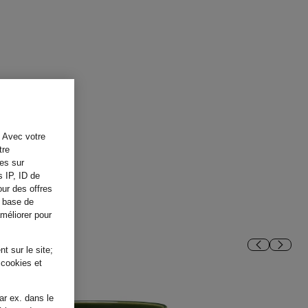
. Avec votre
tre
tes sur
s IP, ID de
our des offres
a base de
améliorer pour
t sur le site;
 cookies et
ar ex. dans le