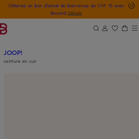
Obtenez un bon d'achat de bienvenue de CHF 15 avec
PASSER AU CONTENU PRINCIPAL
PASSER AU CHAMP DE RECHERCH
Beyond
Détails
JOOP!
ceinture en cuir