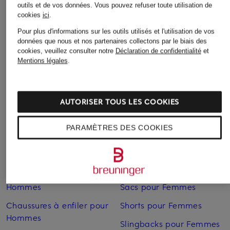
outils et de vos données.
Vous pouvez refuser toute utilisation de
Bikinis pour Femmes
Robes de mariage civil
cookies
ici
.
pour Femmes
Blazers pour Femmes
Pour plus d'informations sur les outils utilisés et l'utilisation de vos
Robes de mariage pour
données que nous et nos partenaires collectons par le biais des
Blouses pour Femmes
Femmes
cookies, veuillez consulter notre
Déclaration de confidentialité
et
Mentions légales
.
Cardigans et gilets pour
Robes de soirée pour
Femmes
Femmes
Chaussures business pour
Robes pour Femmes
AUTORISER TOUS LES COOKIES
Hommes
Robes pour Femmes
Chaussures pour Femmes
PARAMÈTRES DES COOKIES
Robes pour Femmes en
Chaussures pour Femmes
solde
en solde
Sacs pour Femmes
Chaussures pour
Hommes
Sacs pour Femmes
Chaussures à enfiler pour
Shorts pour Femmes
Hommes
Slingbacks pour Femmes