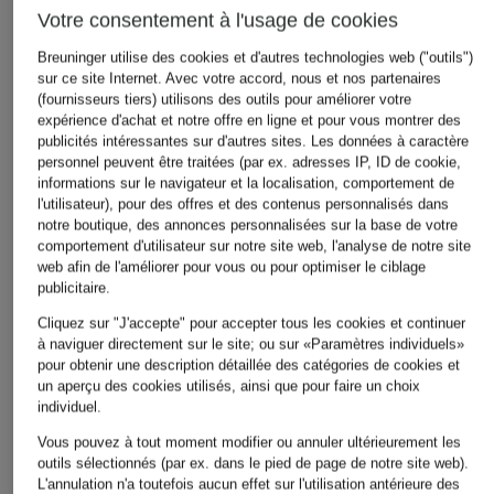
Votre consentement à l'usage de cookies
Breuninger utilise des cookies et d'autres technologies web ("outils")
sur ce site Internet. Avec votre accord, nous et nos partenaires
(fournisseurs tiers) utilisons des outils pour améliorer votre
expérience d'achat et notre offre en ligne et pour vous montrer des
publicités intéressantes sur d'autres sites. Les données à caractère
JOOP!
POLO RALPH
PAUL
personnel peuvent être traitées (par ex. adresses IP, ID de cookie,
informations sur le navigateur et la localisation, comportement de
LAUREN
ceinture en cuir
ceinture en cuir
l'utilisateur), pour des offres et des contenus personnalisés dans
ceinture en cuir
notre boutique, des annonces personnalisées sur la base de votre
CHF 85
CHF 50
comportement d'utilisateur sur notre site web, l'analyse de notre site
CHF 149
web afin de l'améliorer pour vous ou pour optimiser le ciblage
publicitaire.
Cliquez sur "J'accepte" pour accepter tous les cookies et continuer
à naviguer directement sur le site; ou sur «Paramètres individuels»
pour obtenir une description détaillée des catégories de cookies et
un aperçu des cookies utilisés, ainsi que pour faire un choix
individuel.
Vous pouvez à tout moment modifier ou annuler ultérieurement les
Autres catégories
outils sélectionnés (par ex. dans le pied de page de notre site web).
L'annulation n'a toutefois aucun effet sur l'utilisation antérieure des