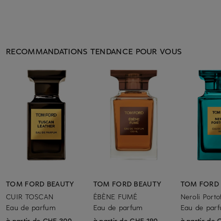
RECOMMANDATIONS TENDANCE POUR VOUS
TOM FORD BEAUTY
TOM FORD BEAUTY
TOM FORD
CUIR TOSCAN
ÉBÈNE FUMÉ
Neroli Porto
Eau de parfum
Eau de parfum
Eau de par
à partir de CHF 300
à partir de CHF 190
à partir de