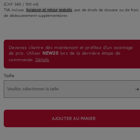
(CHF 340 / 100 ml)
TVA incluse,
, pas de droits de douane ou de frais
livraison et retour gratuits
de dédouanement supplémentaires
Devenez client·e dès maintenant et profitez d'un avantage
de prix. Utiliser
NEW20
lors de la dernière étape de
commande.
Détails
Taille
Veuillez sélectionner la taille
AJOUTER AU PANIER