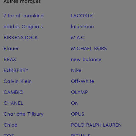
Autres marques
7 for all mankind
LACOSTE
adidas Originals
lululemon
BIRKENSTOCK
M.A.C
Blauer
MICHAEL KORS
BRAX
new balance
BURBERRY
Nike
Calvin Klein
Off-White
CAMBIO
OLYMP
CHANEL
On
Charlotte Tilbury
OPUS
Chloé
POLO RALPH LAUREN
COS
RITUALS