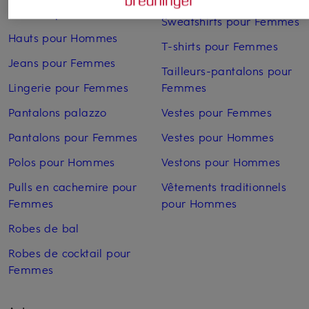
Dessous pour Femmes
Sweatshirts pour Femmes
Hauts pour Hommes
T-shirts pour Femmes
Jeans pour Femmes
Tailleurs-pantalons pour
Lingerie pour Femmes
Femmes
Pantalons palazzo
Vestes pour Femmes
Pantalons pour Femmes
Vestes pour Hommes
Polos pour Hommes
Vestons pour Hommes
Pulls en cachemire pour
Vêtements traditionnels
Femmes
pour Hommes
Robes de bal
Robes de cocktail pour
Femmes