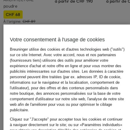
à partir de CHF 190
à partir de
poudre
CHF 68
À l'origine:
CHF 89
Votre consentement à l'usage de cookies
Breuninger utilise des cookies et d'autres technologies web ("outils")
sur ce site Internet. Avec votre accord, nous et nos partenaires
(fournisseurs tiers) utilisons des outils pour améliorer votre
Autres catégories
expérience d'achat et notre offre en ligne et pour vous montrer des
publicités intéressantes sur d'autres sites. Les données à caractère
personnel peuvent être traitées (par ex. adresses IP, ID de cookie,
Bikinis pour Femmes
Robes de mariage civil
informations sur le navigateur et la localisation, comportement de
pour Femmes
l'utilisateur), pour des offres et des contenus personnalisés dans
Blazers pour Femmes
notre boutique, des annonces personnalisées sur la base de votre
Robes de mariage pour
comportement d'utilisateur sur notre site web, l'analyse de notre site
Blouses pour Femmes
Femmes
web afin de l'améliorer pour vous ou pour optimiser le ciblage
publicitaire.
Cardigans et gilets pour
Robes de soirée pour
Femmes
Cliquez sur "J'accepte" pour accepter tous les cookies et continuer
Femmes
à naviguer directement sur le site; ou sur «Paramètres individuels»
Chaussures business pour