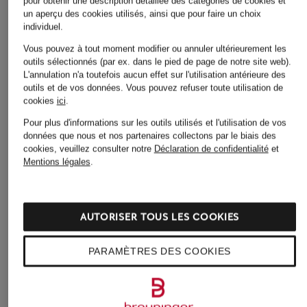
pour obtenir une description détaillée des catégories de cookies et
Robes pour Femmes
Hommes
un aperçu des cookies utilisés, ainsi que pour faire un choix
individuel.
Robes pour Femmes
Chaussures pour Femmes
Vous pouvez à tout moment modifier ou annuler ultérieurement les
Robes pour Femmes en
outils sélectionnés (par ex. dans le pied de page de notre site web).
Chaussures pour Femmes
solde
L'annulation n'a toutefois aucun effet sur l'utilisation antérieure des
en solde
outils et de vos données.
Vous pouvez refuser toute utilisation de
Sacs pour Femmes
cookies
ici
.
Chaussures pour
Hommes
Sacs pour Femmes
Pour plus d'informations sur les outils utilisés et l'utilisation de vos
données que nous et nos partenaires collectons par le biais des
Chaussures à enfiler pour
Shorts pour Femmes
cookies, veuillez consulter notre
Déclaration de confidentialité
et
Hommes
Mentions légales
.
Slingbacks pour Femmes
Chemises pour Hommes
Sneakers pour Femmes
Combinaisons pour
AUTORISER TOUS LES COOKIES
Sneakers pour Femmes
Femmes
en solde
PARAMÈTRES DES COOKIES
Costumes de mariage
Sneakers pour Hommes
pour Hommes
Sweats zippés pour
Costumes pour Hommes
Hommes