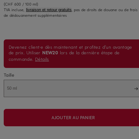
(CHF 600 / 100 ml)
TVA incluse,
, pas de droits de douane ou de frais
livraison et retour gratuits
de dédouanement supplémentaires
Devenez client·e dès maintenant et profitez d'un avantage
de prix. Utiliser
NEW20
lors de la dernière étape de
commande.
Détails
Taille
50 ml
AJOUTER AU PANIER