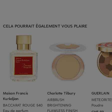
CELA POURRAIT ÉGALEMENT VOUS PLAIRE
Maison Francis
Charlotte Tilbury
GUERLAIN
Kurkdjian
AIRBRUSH
METEORITE
BACCARAT ROUGE 540
BRIGHTENING
Poudre
Eau de parfum
FLAWLESS FINISH
CHF 93