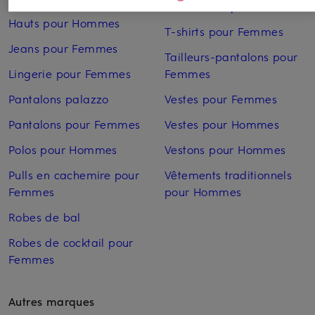
Sweatshirts pour Femmes
Hauts pour Hommes
T-shirts pour Femmes
Jeans pour Femmes
Tailleurs-pantalons pour
Lingerie pour Femmes
Femmes
Pantalons palazzo
Vestes pour Femmes
Pantalons pour Femmes
Vestes pour Hommes
Polos pour Hommes
Vestons pour Hommes
Pulls en cachemire pour
Vêtements traditionnels
Femmes
pour Hommes
Robes de bal
Robes de cocktail pour
Femmes
Autres marques