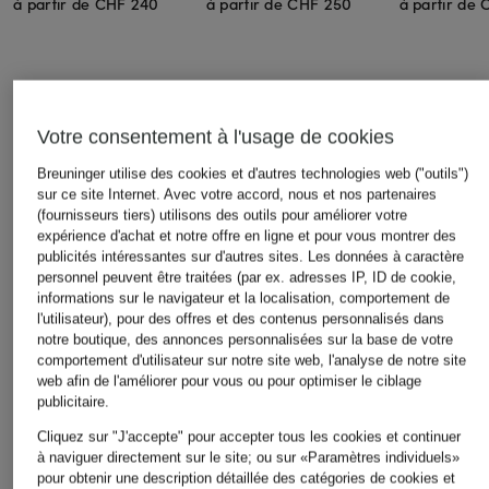
à partir de CHF 240
à partir de CHF 250
à partir de
Votre consentement à l'usage de cookies
Breuninger utilise des cookies et d'autres technologies web ("outils")
sur ce site Internet. Avec votre accord, nous et nos partenaires
(fournisseurs tiers) utilisons des outils pour améliorer votre
Autres catégories
expérience d'achat et notre offre en ligne et pour vous montrer des
publicités intéressantes sur d'autres sites. Les données à caractère
Bikinis pour Femmes
Robes de mariage civil
personnel peuvent être traitées (par ex. adresses IP, ID de cookie,
informations sur le navigateur et la localisation, comportement de
pour Femmes
Blazers pour Femmes
l'utilisateur), pour des offres et des contenus personnalisés dans
notre boutique, des annonces personnalisées sur la base de votre
Robes de mariage pour
Blouses pour Femmes
comportement d'utilisateur sur notre site web, l'analyse de notre site
Femmes
web afin de l'améliorer pour vous ou pour optimiser le ciblage
Cardigans et gilets pour
publicitaire.
Robes de soirée pour
Femmes
Femmes
Cliquez sur "J'accepte" pour accepter tous les cookies et continuer
à naviguer directement sur le site; ou sur «Paramètres individuels»
Chaussures business pour
Robes pour Femmes
pour obtenir une description détaillée des catégories de cookies et