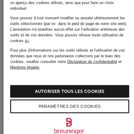
Hommes
un aperçu des cookies utilisés, ainsi que pour faire un choix
Robes pour Femmes
individuel.
Chaussures pour Femmes
Robes pour Femmes en
Vous pouvez à tout moment modifier ou annuler ultérieurement les
Chaussures pour Femmes
outils sélectionnés (par ex. dans le pied de page de notre site web).
solde
en solde
L'annulation n'a toutefois aucun effet sur l'utilisation antérieure des
Sacs pour Femmes
outils et de vos données.
Vous pouvez refuser toute utilisation de
Chaussures pour
cookies
ici
.
Hommes
Sacs pour Femmes
Pour plus d'informations sur les outils utilisés et l'utilisation de vos
données que nous et nos partenaires collectons par le biais des
Chaussures à enfiler pour
Shorts pour Femmes
cookies, veuillez consulter notre
Déclaration de confidentialité
et
Hommes
Slingbacks pour Femmes
Mentions légales
.
Chemises pour Hommes
Sneakers pour Femmes
Combinaisons pour
Sneakers pour Femmes
AUTORISER TOUS LES COOKIES
Femmes
en solde
Costumes de mariage
PARAMÈTRES DES COOKIES
Sneakers pour Hommes
pour Hommes
Sweats zippés pour
Costumes pour Hommes
Hommes
Dessous pour Femmes