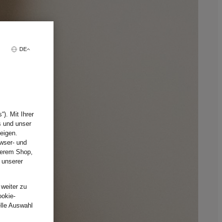
DE
). Mit Ihrer
s und unser
eigen.
wser- und
nserem Shop,
 unserer
.
 weiter zu
ookie-
elle Auswahl