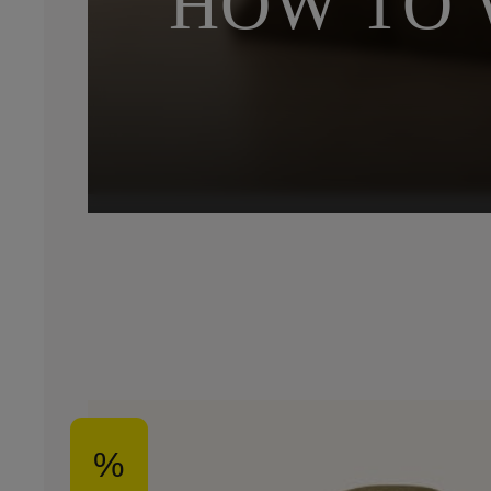
HOW TO 
%