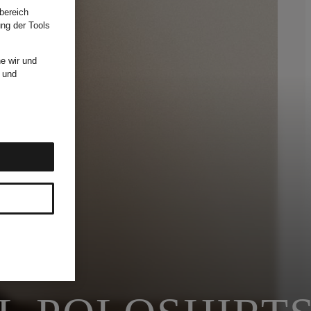
bereich
ung der Tools
e wir und
und