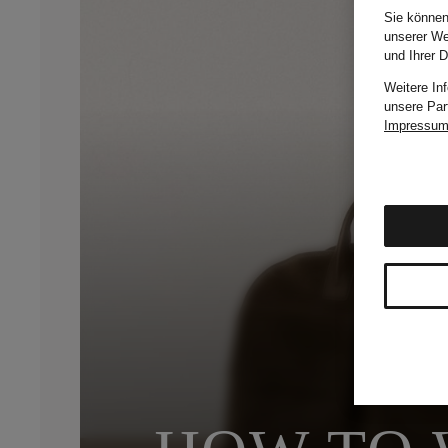
Sie können
unserer We
und Ihrer 
Weitere In
unsere Par
Impressu