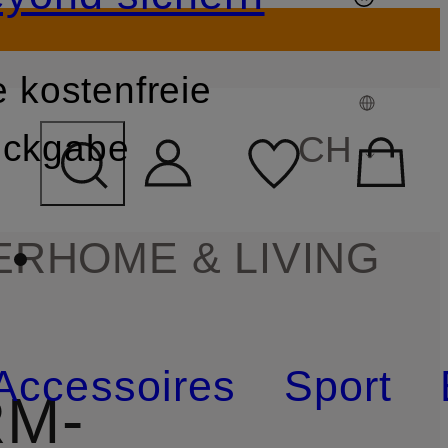
 kostenfreie
FELD ÜBERSPRINGEN
ckgabe
CH
ER
HOME & LIVING
Accessoires
Sport
M-