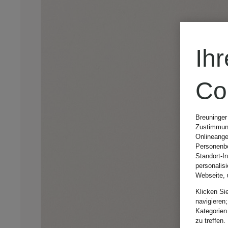
Ih
Co
Breuninger
Zustimmung
Onlineange
Personenbe
Standort-I
personalis
Webseite, 
Klicken Si
navigieren;
Kategorien
zu treffen.