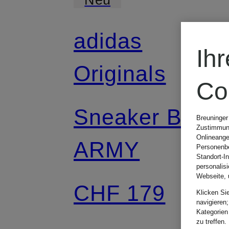
adidas
Ih
Originals
Co
Sneaker BW
Breuninger
Zustimmung
Onlineange
ARMY
Personenbe
Standort-I
personalis
Webseite, 
CHF 179
Klicken Si
navigieren;
Kategorien
zu treffen.