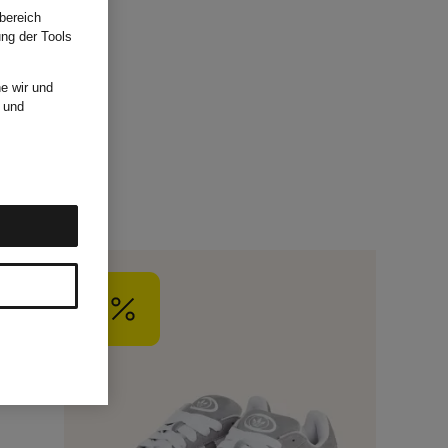
bereich
ung der Tools
e wir und
und