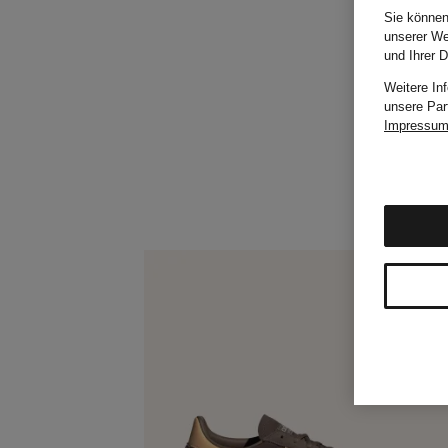
Sie können
unserer We
und Ihrer 
Weitere In
unsere Par
Impressu