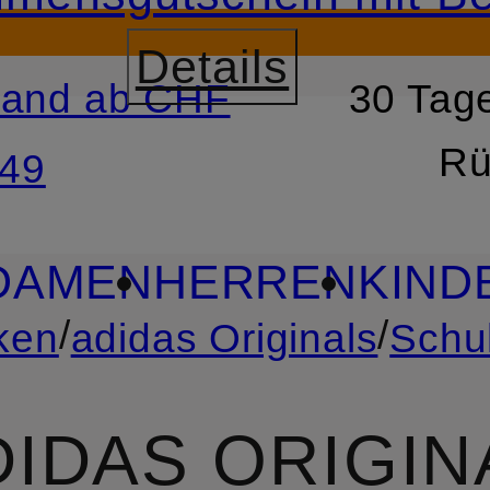
Details
sand ab CHF
30 Tage
RSPRINGEN
ZUM SUCH
Rü
49
DAMEN
HERREN
KIND
/
/
ken
adidas Originals
Schu
DIDAS ORIGIN