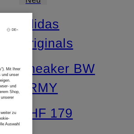
adidas
DE
Originals
Sneaker BW
). Mit Ihrer
s und unser
eigen.
ARMY
wser- und
nserem Shop,
 unserer
.
CHF 179
 weiter zu
ookie-
elle Auswahl