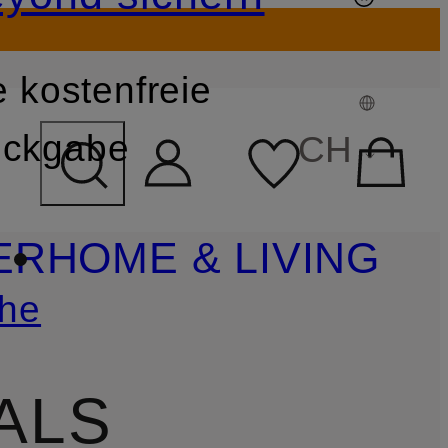
 kostenfreie
FELD ÜBERSPRINGEN
ckgabe
CH
ER
HOME & LIVING
he
ALS