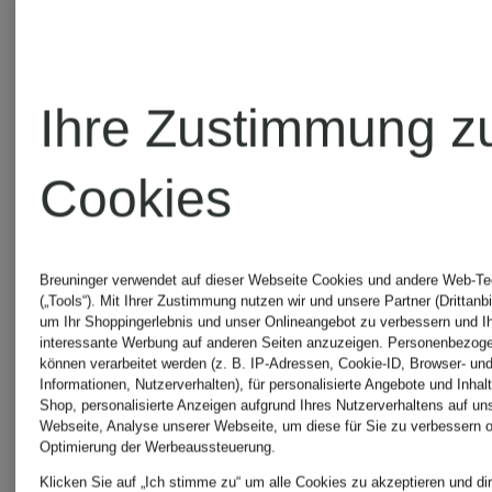
Kolumbien
Blaue
Ihre Zustimmung z
Trikots
adidas
Cookies
WM 2026
Hoodies
Breuninger verwendet auf dieser Webseite Cookies und andere Web-Te
adidas
Graue
(„Tools“). Mit Ihrer Zustimmung nutzen wir und unsere Partner (Drittanbi
um Ihr Shoppingerlebnis und unser Onlineangebot zu verbessern und I
interessante Werbung auf anderen Seiten anzuzeigen. Personenbezog
können verarbeitet werden (z. B. IP-Adressen, Cookie-ID, Browser- und
Laufschuhe
adidas
Informationen, Nutzerverhalten), für personalisierte Angebote und Inhal
Shop, personalisierte Anzeigen aufgrund Ihres Nutzerverhaltens auf un
Webseite, Analyse unserer Webseite, um diese für Sie zu verbessern o
Hoodies
Optimierung der Werbeaussteuerung.
adidas
Klicken Sie auf „Ich stimme zu“ um alle Cookies zu akzeptieren und dir