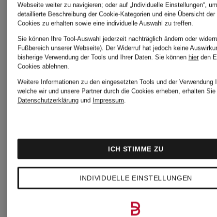
Webseite weiter zu navigieren; oder auf „Individuelle Einstellungen“, u
detaillierte Beschreibung der Cookie-Kategorien und eine Übersicht der
Mexiko
Grüne
Cookies zu erhalten sowie eine individuelle Auswahl zu treffen.
Sie können Ihre Tool-Auswahl jederzeit nachträglich ändern oder widerr
Fußbereich unserer Webseite). Der Widerruf hat jedoch keine Auswirku
Trikots
adidas
bisherige Verwendung der Tools und Ihrer Daten.
Sie können
hier
den E
Cookies ablehnen.
Weitere Informationen zu den eingesetzten Tools und der Verwendung I
WM
Hoodies
welche wir und unsere Partner durch die Cookies erheben, erhalten Sie 
Datenschutzerklärung
und
Impressum
.
2026
Schwarz
ICH STIMME ZU
adidas
adidas
INDIVIDUELLE EINSTELLUNGEN
Originals
Hoodies