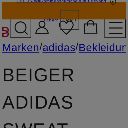
CHF 15-Willkommensgutschein mit Beyond
sichern
Details
ZUM HAUPTINHALT ÜBE
/
/
Marken
adidas
Bekleidu
BEIGER
ADIDAS