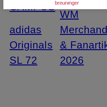
CAMPUS
WM
adidas
Merchand
Originals
& Fanarti
SL 72
2026