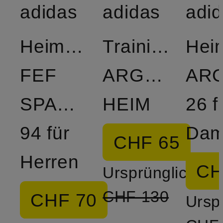
adidas
adidas
adi
Heimtrikot
Trainingsjack
Heim
FEF
ARGENTINIE
ARG
SPANIEN
HEIM
26 f
94 für
Dam
CHF 65
Herren
CH
Ursprünglich:
CHF 130
CHF 70
Ursp