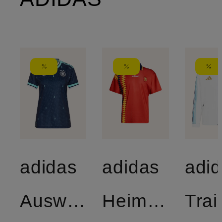
adidas
adidas
adi
Auswärtstrikot
Heimtrikot
Trai