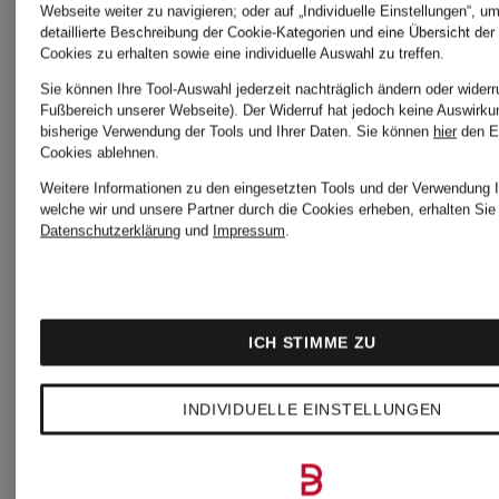
Webseite weiter zu navigieren; oder auf „Individuelle Einstellungen“, u
detaillierte Beschreibung der Cookie-Kategorien und eine Übersicht der
2026
Sneaker
Cookies zu erhalten sowie eine individuelle Auswahl zu treffen.
Sie können Ihre Tool-Auswahl jederzeit nachträglich ändern oder widerr
Herren
Fußbereich unserer Webseite). Der Widerruf hat jedoch keine Auswirku
bisherige Verwendung der Tools und Ihrer Daten.
Sie können
hier
den E
adidas
Cookies ablehnen.
Weitere Informationen zu den eingesetzten Tools und der Verwendung I
welche wir und unsere Partner durch die Cookies erheben, erhalten Sie 
EM
adidas
Datenschutzerklärung
und
Impressum
.
Trikots
Sneaker
ICH STIMME ZU
2024
SALE
INDIVIDUELLE EINSTELLUNGEN
adidas
adidas