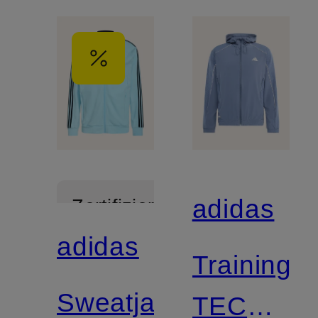
adidas
Zertifiziert
adidas
Mix &
Trainings
Match
Sweatjacke
TECH