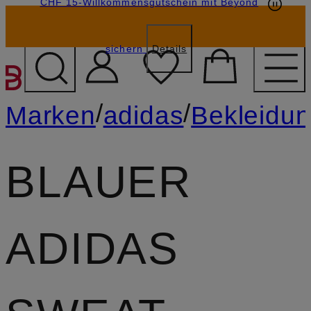
CHF 15-Willkommensgutschein mit Beyond
sichern
Details
ZUM HAUPTINHALT ÜBE
/
/
Marken
adidas
Bekleidu
BLAUER
ADIDAS