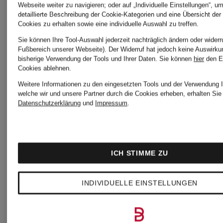
Webseite weiter zu navigieren; oder auf „Individuelle Einstellungen“, u
detaillierte Beschreibung der Cookie-Kategorien und eine Übersicht der
adidas
adidas
Cookies zu erhalten sowie eine individuelle Auswahl zu treffen.
Sie können Ihre Tool-Auswahl jederzeit nachträglich ändern oder widerr
Fußbereich unserer Webseite). Der Widerruf hat jedoch keine Auswirku
2-in-1-
Badeanzu
bisherige Verwendung der Tools und Ihrer Daten.
Sie können
hier
den E
Cookies ablehnen.
Laufshorts
3-
Weitere Informationen zu den eingesetzten Tools und der Verwendung I
welche wir und unsere Partner durch die Cookies erheben, erhalten Sie 
Datenschutzerklärung
und
Impressum
.
ADI365
adidas
STREIFE
CHF 50
SING
×
C-
ICH STIMME ZU
FOR
SONG
BACK
INDIVIDUELLE EINSTELLUNGEN
CHF 55
THE
FOR