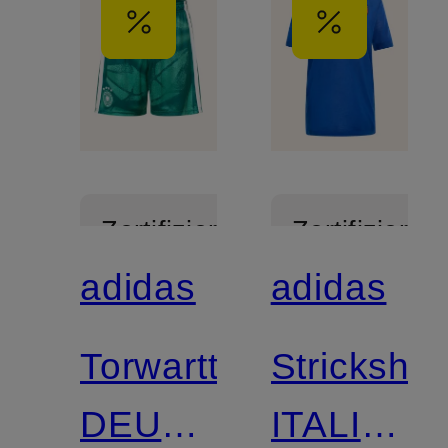
Zertifiziert
Zertifiziert
adidas
adidas
Mix &
Match
Torwarttrikothose
Strickshirt
DEUTSCHLAND
ITALIEN