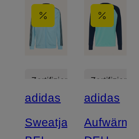
Zertifiziert
Zertifiziert
adidas
adidas
Mix &
Match
Sweatjacke
Aufwärmtr