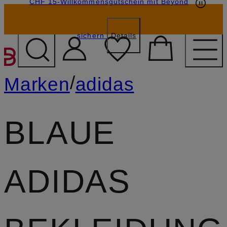
CHF 15-Willkommensgutschein mit Beyond
sichern
Details
ZUM HAUPTINHALT ÜBE
/
Marken
adidas
BLAUE
ADIDAS