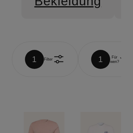
Bekleidung
1
1
Für
Filter
wen?