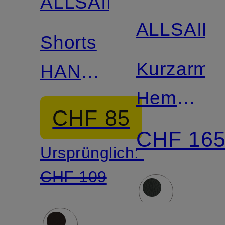
ALLSAINTS
ALLSAIN
Shorts
Kurzarm-
HANBURY
Hemd
mit
CHF 85
LEOPAR
Leinen
CHF 16
Ursprünglich:
Oversized
CHF 109
Fit