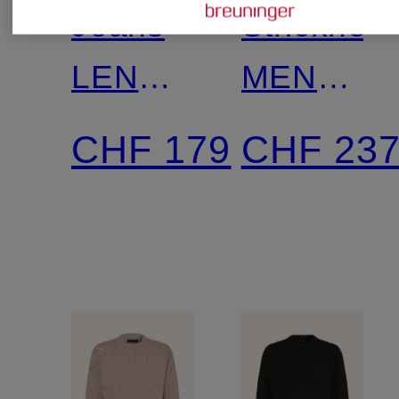
Jeans
Strickhem
LENNY
MENARD
Wide
Regular
CHF 179
CHF 23
Fit
Fit