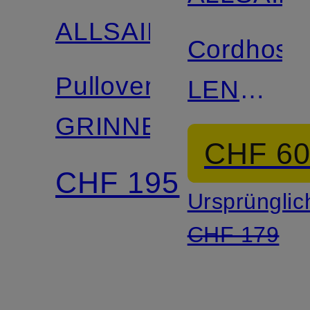
ALLSAINTS
Cordhose
Pullover
LENNY
GRINNER
Regular
CHF 6
Fit
CHF 195
Ursprünglic
CHF 179