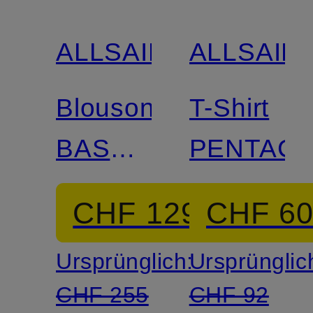
ALLSAINTS
ALLSAIN
Blouson
T-Shirt
BASSETT
PENTACL
zum
CHF 129
CHF 6
Wenden
Ursprünglich:
Ursprünglic
CHF 255
CHF 92