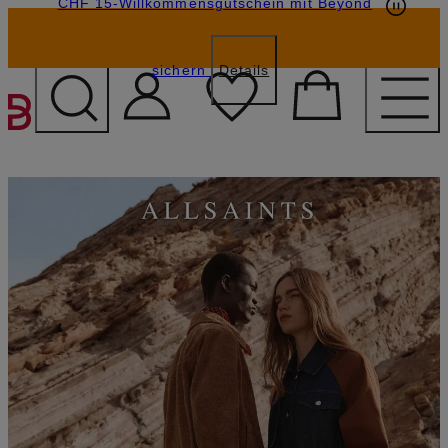
CHF 15-Willkommensgutschein mit Beyond
sichern
Details
ZUM HAUPTINHALT ÜBE