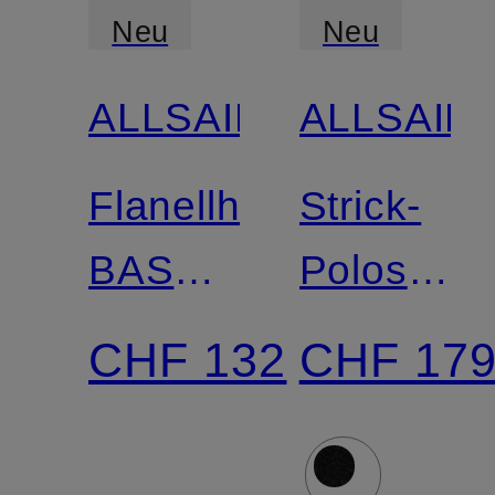
Neu
Neu
ALLSAINTS
ALLSAIN
Flanellhemd
Strick-
BASELINE
Poloshirt
Relaxed
CYCLON
CHF 132
CHF 17
Fit