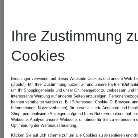
Kurzarm-
Kurzarm-
Hemd
Ihre Zustimmung z
Hemd
FLEUR
CHF 5
Cookies
LEOPARDO
LIS
CHF 165
Ursprünglic
Oversized
Oversized
Breuninger verwendet auf dieser Webseite Cookies und andere Web-Te
(„Tools“). Mit Ihrer Zustimmung nutzen wir und unsere Partner (Drittanbi
CHF 122
um Ihr Shoppingerlebnis und unser Onlineangebot zu verbessern und I
Fit
Fit
interessante Werbung auf anderen Seiten anzuzeigen. Personenbezog
können verarbeitet werden (z. B. IP-Adressen, Cookie-ID, Browser- und
Informationen, Nutzerverhalten), für personalisierte Angebote und Inhal
Shop, personalisierte Anzeigen aufgrund Ihres Nutzerverhaltens auf un
Webseite, Analyse unserer Webseite, um diese für Sie zu verbessern o
Optimierung der Werbeaussteuerung.
Klicken Sie auf „Ich stimme zu“ um alle Cookies zu akzeptieren und dir