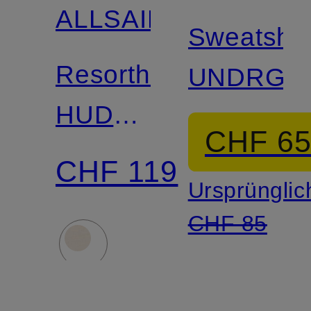
ALLSAINTS
Sweatshor
Resorthemd
UNDRGR
HUDSON
CHF 6
Relaxed
CHF 119
Ursprünglic
Fit
CHF 85