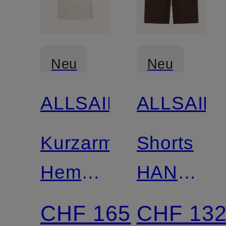
Neu
Neu
ALLSAINTS
ALLSAIN
Kurzarm-
Shorts
Hemd
HANBUR
CIRCE
mit
CHF 165
CHF 13