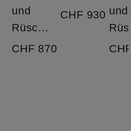
und
und
CHF 930
Rüschen
CHF 870
CHF