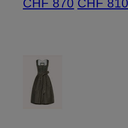
CHF 870
CHF 81
Leinen
und
Rüschen