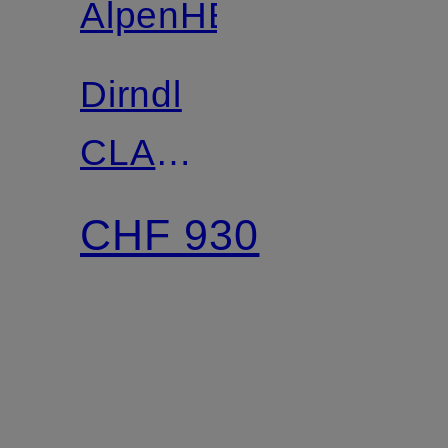
AlpenHERZ
Dirndl
CLAUDIA
mit
CHF 930
Glitzergarn