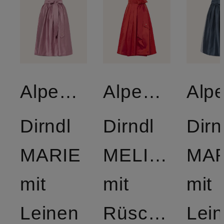
AlpenHERZ
AlpenHERZ
Dirndl
Dirndl
Dirn
MARIE
MELISSA
MAR
mit
mit
mit
Leinen
Rüschen
Lei