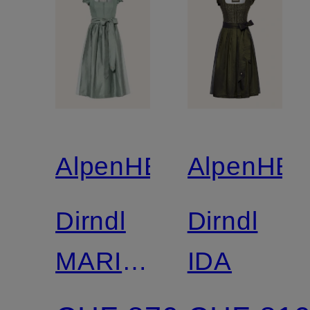
AlpenHERZ
AlpenHE
Dirndl
Dirndl
MARIE
IDA
mit