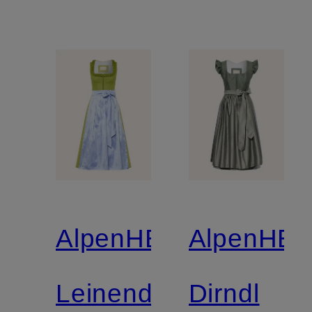
AlpenHERZ
AlpenHE
Leinendirndl
Dirndl