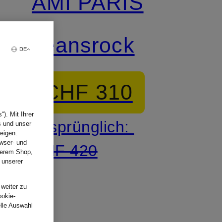
AMI PARIS
Jeansrock
DE
CHF 310
). Mit Ihrer
Ursprünglich:
s und unser
eigen.
wser- und
CHF 420
nserem Shop,
 unserer
.
 weiter zu
ookie-
elle Auswahl