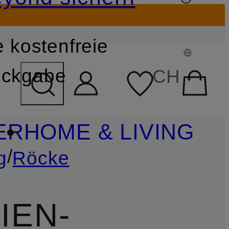
 kostenfreie
FELD ÜBERSPRINGEN
ckgabe
CH
ER
HOME & LIVING
/
g
Röcke
IEN-