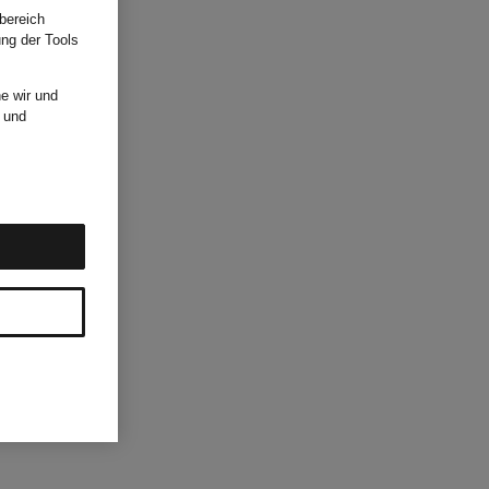
bereich
ung der Tools
e wir und
und