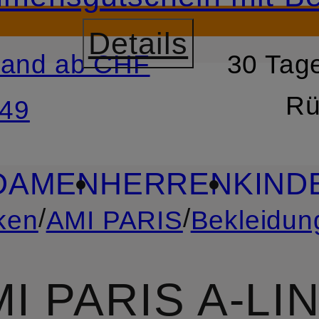
Details
sand ab CHF
30 Tage
RSPRINGEN
ZUM SUCH
Rü
49
DAMEN
HERREN
KIND
/
/
ken
AMI PARIS
Bekleidun
I PARIS A-LIN