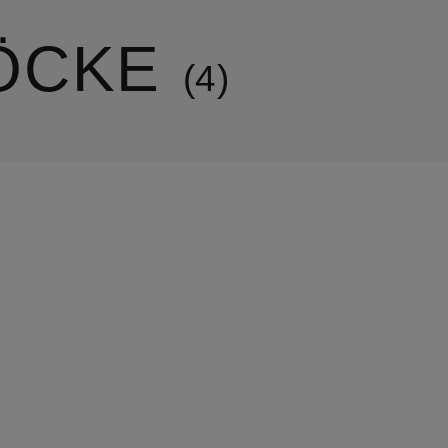
ÖCKE
4