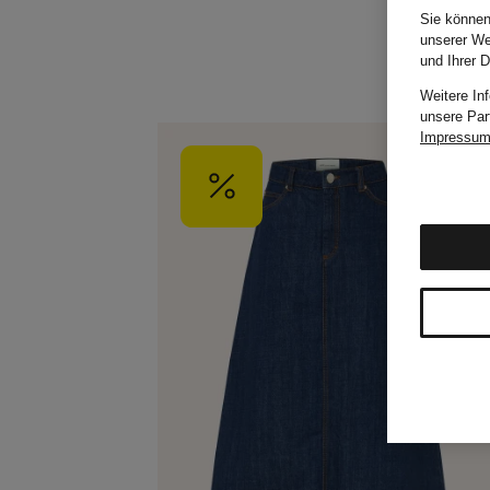
Sie können
unserer We
und Ihrer 
Weitere In
unsere Par
Impressu