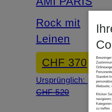
AMI PARIS
Rock mit
Ih
Leinen
Co
Breuninger
CHF 370
Zustimmung
Onlineange
Personenbe
Standort-I
Ursprünglich:
personalis
Webseite, 
CHF 520
Klicken Si
navigieren;
Kategorien
zu treffen.