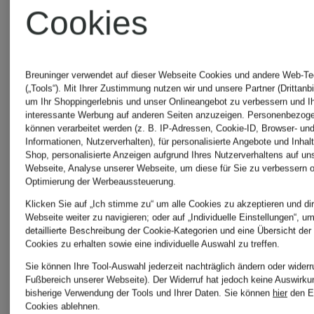
Cookies
Calvin
PT
Klein
TORINO
Breuninger verwendet auf dieser Webseite Cookies und andere Web-Te
(„Tools“). Mit Ihrer Zustimmung nutzen wir und unsere Partner (Drittanbi
Jeans
um Ihr Shoppingerlebnis und unser Onlineangebot zu verbessern und I
interessante Werbung auf anderen Seiten anzuzeigen. Personenbezog
RAGMAN
können verarbeitet werden (z. B. IP-Adressen, Cookie-ID, Browser- und
Informationen, Nutzerverhalten), für personalisierte Angebote und Inhal
Shop, personalisierte Anzeigen aufgrund Ihres Nutzerverhaltens auf un
Chloé
Webseite, Analyse unserer Webseite, um diese für Sie zu verbessern o
Optimierung der Werbeaussteuerung.
Soluzion
Klicken Sie auf „Ich stimme zu“ um alle Cookies zu akzeptieren und dir
Webseite weiter zu navigieren; oder auf „Individuelle Einstellungen“, u
detaillierte Beschreibung der Cookie-Kategorien und eine Übersicht der
DIDRIKSONS
Cookies zu erhalten sowie eine individuelle Auswahl zu treffen.
someday
Sie können Ihre Tool-Auswahl jederzeit nachträglich ändern oder widerr
Fußbereich unserer Webseite). Der Widerruf hat jedoch keine Auswirku
bisherige Verwendung der Tools und Ihrer Daten.
Sie können
hier
den E
Emily
Cookies ablehnen.