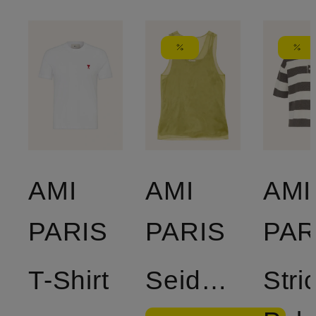
AMI
AMI
AMI
PARIS
PARIS
PAR
T-Shirt
Seidentop
Stri