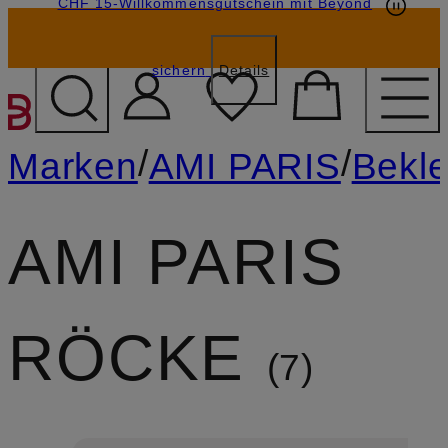
CHF 15-Willkommensgutschein mit Beyond
sichern
Details
ZUM HAUPTINHALT ÜBE
/
/
Marken
AMI PARIS
Bekl
AMI PARIS
RÖCKE
7