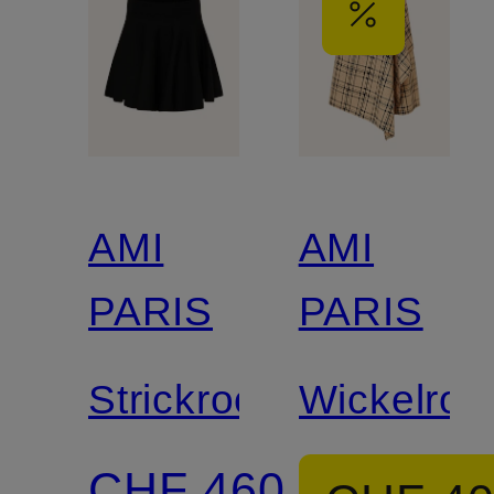
AMI
AMI
PARIS
PARIS
Strickrock
Wickelroc
CHF 460