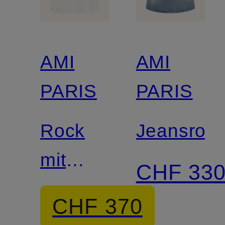
AMI
AMI
PARIS
PARIS
Rock
Jeansroc
mit
CHF 33
Leinen
CHF 370