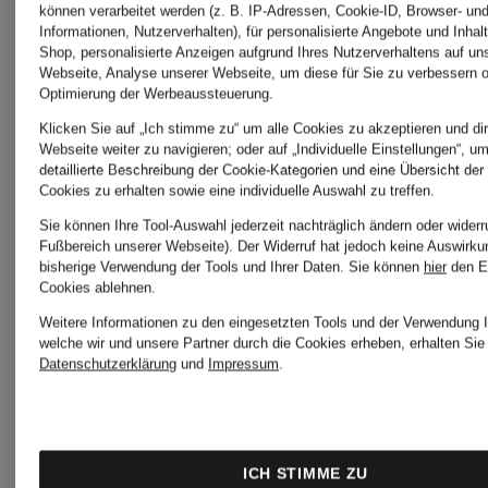
können verarbeitet werden (z. B. IP-Adressen, Cookie-ID, Browser- und
BOGNER
Informationen, Nutzerverhalten), für personalisierte Angebote und Inhal
PAUL
Shop, personalisierte Anzeigen aufgrund Ihres Nutzerverhaltens auf un
Webseite, Analyse unserer Webseite, um diese für Sie zu verbessern o
Optimierung der Werbeaussteuerung.
BRAX
Klicken Sie auf „Ich stimme zu“ um alle Cookies zu akzeptieren und dir
Webseite weiter zu navigieren; oder auf „Individuelle Einstellungen“, u
Peak
detaillierte Beschreibung der Cookie-Kategorien und eine Übersicht der
Cookies zu erhalten sowie eine individuelle Auswahl zu treffen.
Sie können Ihre Tool-Auswahl jederzeit nachträglich ändern oder widerr
CALIDA
Performa
Fußbereich unserer Webseite). Der Widerruf hat jedoch keine Auswirku
bisherige Verwendung der Tools und Ihrer Daten.
Sie können
hier
den E
Cookies ablehnen.
Weitere Informationen zu den eingesetzten Tools und der Verwendung I
COS
REPEAT
welche wir und unsere Partner durch die Cookies erheben, erhalten Sie 
Datenschutzerklärung
und
Impressum
.
dea
VENICE
ICH STIMME ZU