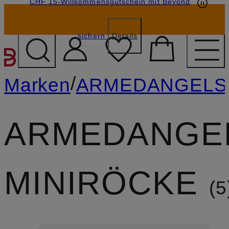
CHF 15-Willkommensgutschein mit Beyond
sichern
Details
ZUM HAUPTINHALT ÜBE
/
Marken
ARMEDANGELS
ARMEDANGE
MINIRÖCKE
5