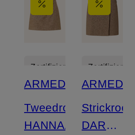
Zertifiziert
Zertifiziert
ARMEDANGELS
ARMEDA
Tweedrock
Strickrock
HANNAAHLA
DARLAA