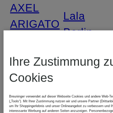
AXEL
Lala
ARIGATO
Berlin
Barbour
LIEBLIN
Ihre Zustimmung z
Barts
Cookies
monari
BELSTAFF
Breuninger verwendet auf dieser Webseite Cookies und andere Web-Te
OLYMP
(„Tools“). Mit Ihrer Zustimmung nutzen wir und unsere Partner (Drittanbi
um Ihr Shoppingerlebnis und unser Onlineangebot zu verbessern und I
interessante Werbung auf anderen Seiten anzuzeigen. Personenbezog