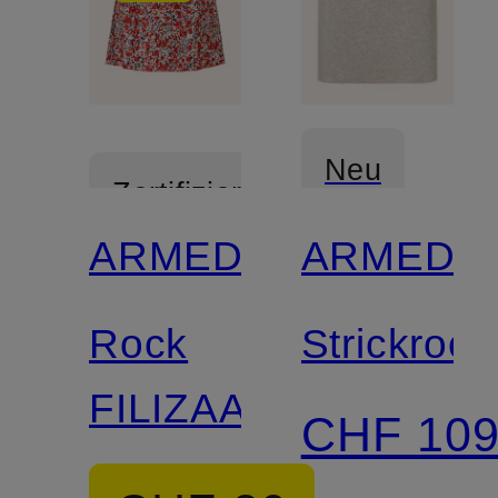
Neu
Zertifiziert
ARMEDANGELS
ARMEDA
Zertifiziert
Rock
Strickrock
FILIZAA
CHF 10