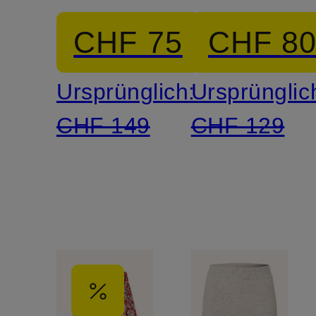
in
CHF 75
CHF 8
Wickelopt
Ursprünglich:
Ursprünglic
CHF 149
CHF 129