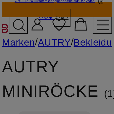
CHF 15-Willkommensgutschein mit Beyond
sichern
Details
ZUM HAUPTINHALT ÜBE
/
/
Marken
AUTRY
Bekleidu
AUTRY
MINIRÖCKE
1