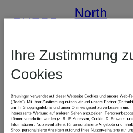
North
GUESS
Face
HUGO
Ihre Zustimmung z
TOMMY
BOSS
Cookies
JEANS
JORDAN
Breuninger verwendet auf dieser Webseite Cookies und andere Web-Te
(„Tools“). Mit Ihrer Zustimmung nutzen wir und unsere Partner (Drittanbi
VEJA
um Ihr Shoppingerlebnis und unser Onlineangebot zu verbessern und I
interessante Werbung auf anderen Seiten anzuzeigen. Personenbezog
können verarbeitet werden (z. B. IP-Adressen, Cookie-ID, Browser- und
LA
Informationen, Nutzerverhalten), für personalisierte Angebote und Inhal
Shop, personalisierte Anzeigen aufgrund Ihres Nutzerverhaltens auf un