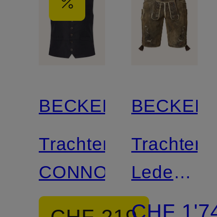
BECKERT
BECKER
Trachtenweste
Trachten-
CONNOR
Lederhos
MERAN
CHF 1'7
CHF 219