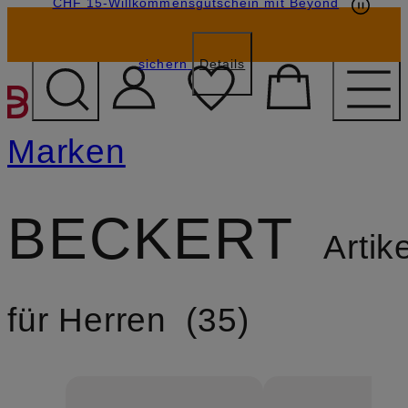
CHF 15-Willkommensgutschein mit Beyond
sichern
Details
ZUM HAUPTINHALT ÜBE
Marken
BECKERT
Artike
für Herren
35