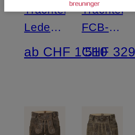
Trachten-
Trachtenw
Lederhose
FCB-
JENNER
CORBIN
ab CHF 1'510
CHF 32