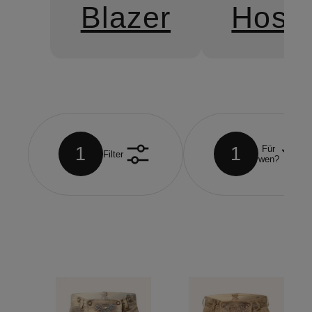
Blazer
Hose
1
1
Für
Filter
wen?