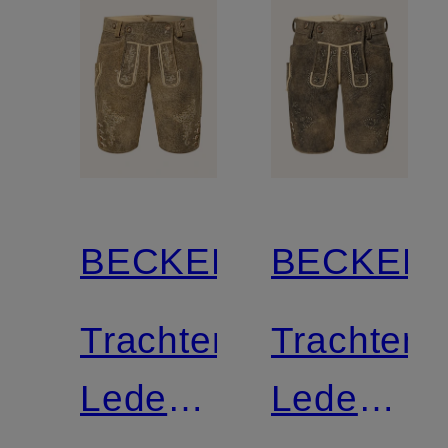
BECKERT
BECKER
Trachten-
Trachten-
Lederhose
Lederhos