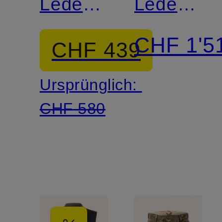
Lederhose
Lederhos
HOFGASTEIN
METTERN
CHF 1'5
CHF 439
Ursprünglich:
CHF 580