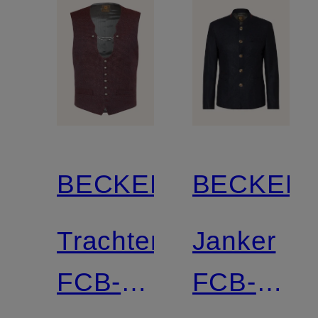
BECKERT
BECKER
Trachtenweste
Janker
FCB-
FCB-