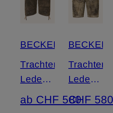
BECKERT
BECKER
Trachten-
Trachten-
Lederhose
Lederhos
KARWENDEL
BISCHOF
ab CHF 580
CHF 58