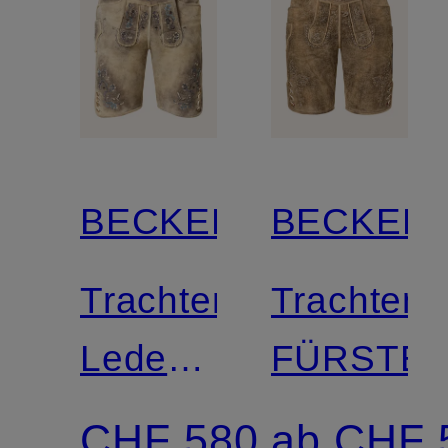
BECKERT
BECKER
Trachten-
Trachten
Lederhose
FÜRSTEN
BISCHOFSWIESEN
CHF 580
ab CHF 