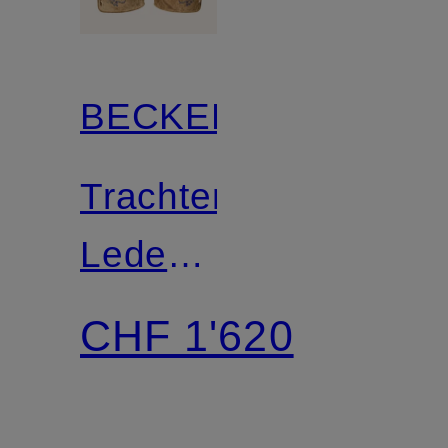
BECKERT
Trachten-
Lederhose
EGGERN
CHF 1'620