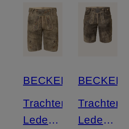
BECKERT
BECKER
Trachten-
Trachten-
Lederhose
Lederhos