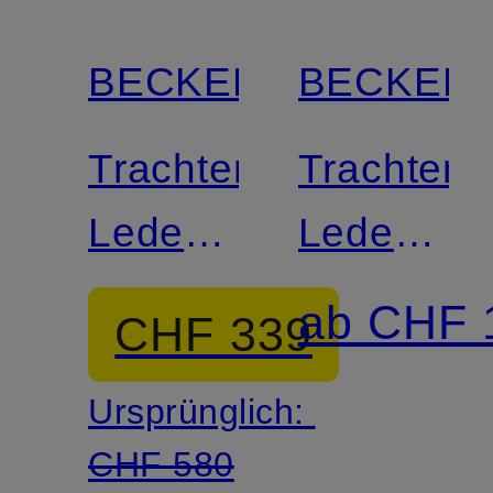
BECKERT
BECKER
Trachten-
Trachten-
Lederhose
Lederhos
ST.
HOCHKÖ
ab CHF 
CHF 339
GALLEN
Ursprünglich:
CHF 580