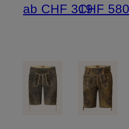
CARMELO
CORENTI
ab CHF 319
CHF 58
Regular
aus
Fit
Merinowol