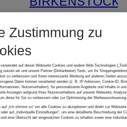
BIRKENSTOCK
K
Schnürer
re Zustimmung zu
HIGHWOOD
okies
MOC LACE
CHF 189
 verwendet auf dieser Webseite Cookies und andere Web-Technologien („Tools“
 nutzen wir und unsere Partner (Drittanbieter) Tools, um Ihr Shoppingerlebni
LOW
bot zu verbessern und Ihnen interessante Werbung auf anderen Seiten anzuz
zogene Daten können verarbeitet werden (z. B. IP-Adressen, Cookie-ID, Bro
nformationen, Nutzerverhalten), für personalisierte Angebote und Inhalte in u
ierte Anzeigen aufgrund Ihres Nutzerverhaltens auf unserer Webseite, Analyse
um diese für Sie zu verbessern oder zur Optimierung der Werbeaussteuerung
e auf „Ich stimme zu“ um alle Cookies zu akzeptieren und direkt zur Webseite
 oder auf „Individuelle Einstellungen“, um eine detaillierte Beschreibung der C
 und eine Übersicht der eingesetzten Cookies zu erhalten sowie eine individu