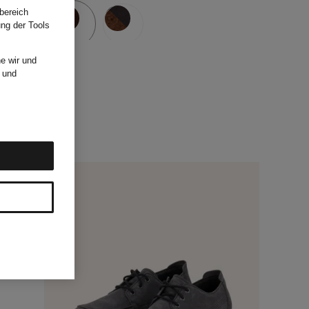
bereich
ung der Tools
e wir und
und