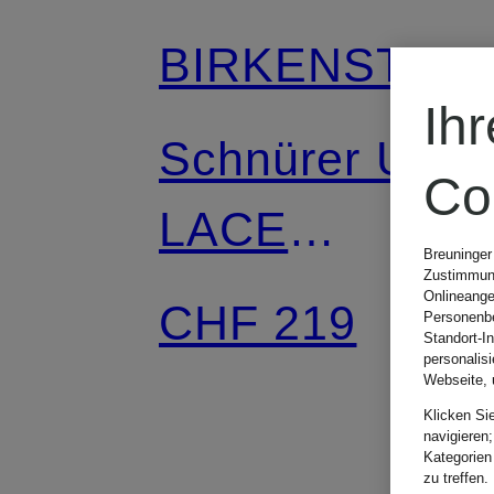
BIRKENSTOC
Ih
Schnürer UTTI
Co
LACE
Breuninger
Zustimmung
WORKWEAR
Onlineange
CHF 219
Personenbe
Standort-I
LENA RUST
personalis
Webseite, 
Klicken Si
navigieren;
Kategorien
zu treffen.