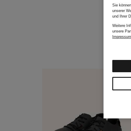
Sie können
unserer We
und Ihrer 
Weitere In
unsere Par
Impressu