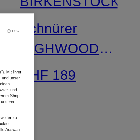
BIRKENSTOCK
Schnürer
DE
HIGHWOOD
MOC LACE
CHF 189
). Mit Ihrer
s und unser
eigen.
wser- und
nserem Shop,
 unserer
.
 weiter zu
ookie-
elle Auswahl