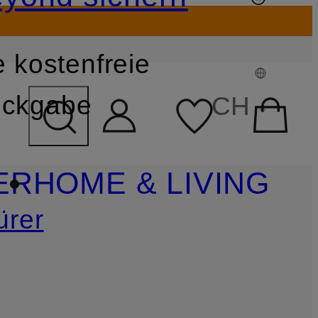
 kostenfreie
FELD ÜBERSPRINGEN
ckgabe
CH
ER
HOME & LIVING
ürer