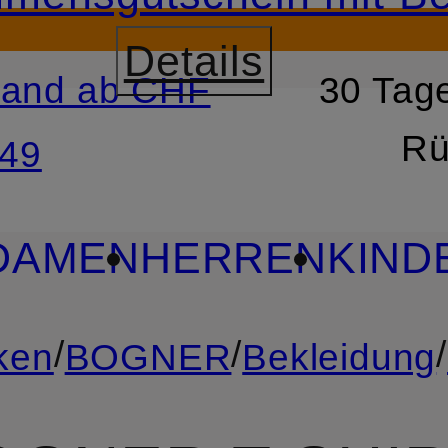
Details
sand ab CHF
30 Tage
RSPRINGEN
ZUM SUCH
Rü
49
DAMEN
HERREN
KIND
/
/
/
ken
BOGNER
Bekleidung