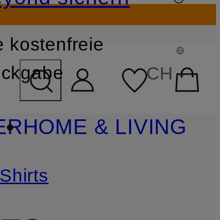
 kostenfreie
FELD ÜBERSPRINGEN
ckgabe
CH
ER
HOME & LIVING
Shirts