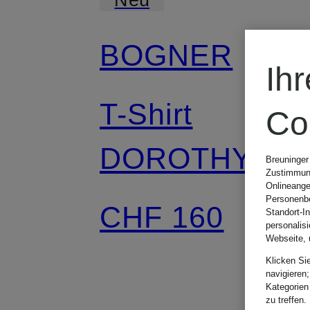
BOGNER
Ih
T-Shirt
Co
DOROTHY-3
Breuninger
Zustimmung
Onlineange
Personenbe
CHF 160
Standort-I
personalis
Webseite, 
Klicken Si
navigieren;
Kategorien
zu treffen.