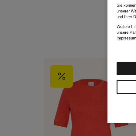
Sie können
unserer We
und Ihrer 
Weitere In
unsere Par
Impressu