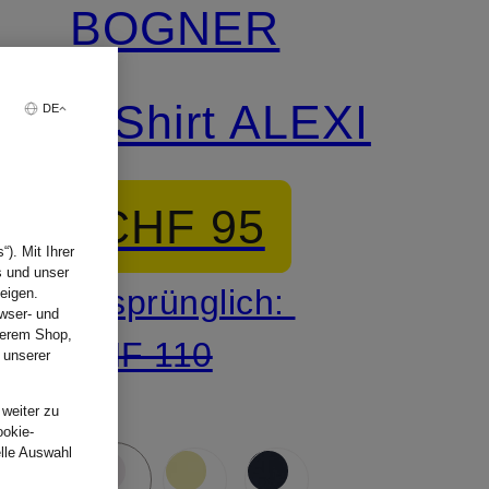
BOGNER
T-Shirt ALEXI
DE
CHF 95
). Mit Ihrer
s und unser
Ursprünglich:
eigen.
wser- und
nserem Shop,
CHF 110
 unserer
.
 weiter zu
ookie-
elle Auswahl