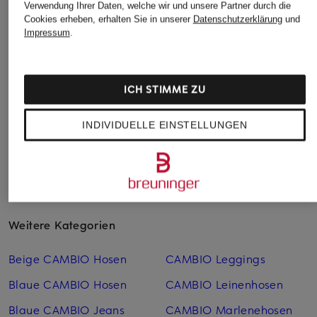
Verwendung Ihrer Daten, welche wir und unsere Partner durch die
CPH MUSE
JORDAN
MARC CAIN
Cookies erheben, erhalten Sie in unserer
Datenschutzerklärung
und
Impressum
.
Hose CMTAILOR
Sweatpants
Hose RHODOS im
BROOKLYN
Jogging-Stil
CHF 95
CHF 25
CHF 139
Ursprünglich:
CHF 119
ICH STIMME ZU
Ursprünglich:
CHF 82
Ursprünglich:
CHF 189
INDIVIDUELLE EINSTELLUNGEN
Weitere Kategorien
Beige CAMBIO Hosen
CAMBIO Leggings
Blaue CAMBIO Hosen
CAMBIO Leinen­hosen
Blaue CAMBIO Jeans
CAMBIO Marlenehosen