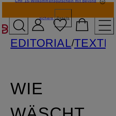
CHF 15-Willkommensgutschein mit Beyond
sichern
Details
ZUM HAUPTINHALT ÜBE
EDITORIAL
TEXTI
/
WIE
WÄSCHT