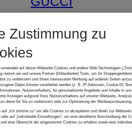
GUCCI
Skibrille
re Zustimmung zu
GG1210S
okies
CHF 935
 verwendet auf dieser Webseite Cookies und andere Web-Technologien („Tools“
 nutzen wir und unsere Partner (Drittanbieter) Tools, um Ihr Shoppingerlebni
bot zu verbessern und Ihnen interessante Werbung auf anderen Seiten anzuz
zogene Daten können verarbeitet werden (z. B. IP-Adressen, Cookie-ID, Bro
nformationen, Nutzerverhalten), für personalisierte Angebote und Inhalte in u
ierte Anzeigen aufgrund Ihres Nutzerverhaltens auf unserer Webseite, Analyse
um diese für Sie zu verbessern oder zur Optimierung der Werbeaussteuerung
e auf „Ich stimme zu“ um alle Cookies zu akzeptieren und direkt zur Webseite
 oder auf „Individuelle Einstellungen“, um eine detaillierte Beschreibung der C
)
 und eine Übersicht der eingesetzten Cookies zu erhalten sowie eine individu