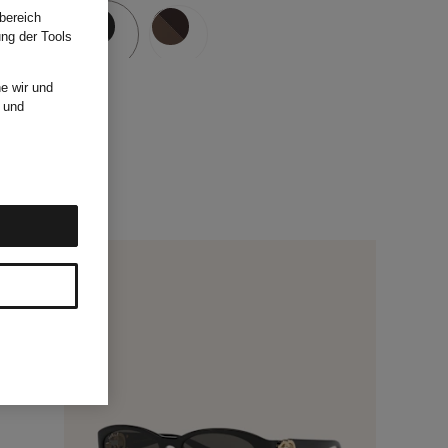
bereich
ung der Tools
e wir und
und