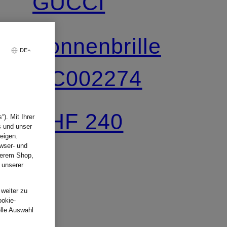
GUCCI
Sonnenbrille
DE
GC002274
CHF 240
). Mit Ihrer
s und unser
eigen.
wser- und
nserem Shop,
 unserer
.
 weiter zu
ookie-
elle Auswahl