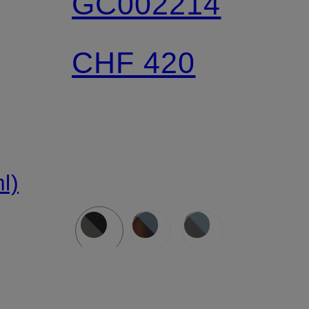
GC002214
CHF 420
l)