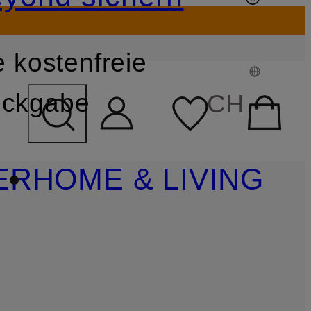
 kostenfreie
FELD ÜBERSPRINGEN
ckgabe
CH
ER
HOME & LIVING