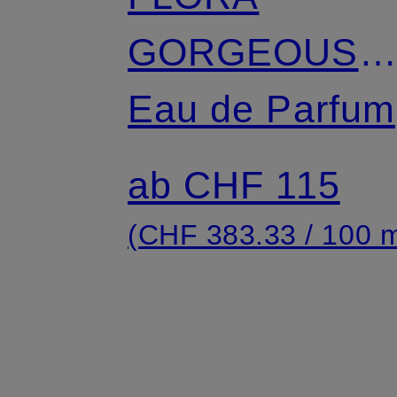
GORGEOUS
ORCHID
Eau de Parfum
INTENSE
ab CHF 115
(CHF 383.33 / 100 m