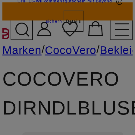
CHF 15-Willkommensgutschein mit Beyond
sichern
Details
ZUM HAUPTINHALT ÜBE
/
/
Marken
CocoVero
Beklei
COCOVERO
DIRNDLBLUS