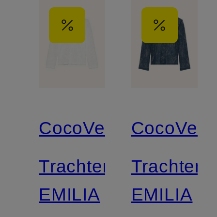
CocoVero
CocoVero
Trachtenbluse
Trachtenb
EMILIA
EMILIA