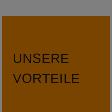
UNSERE
VORTEILE