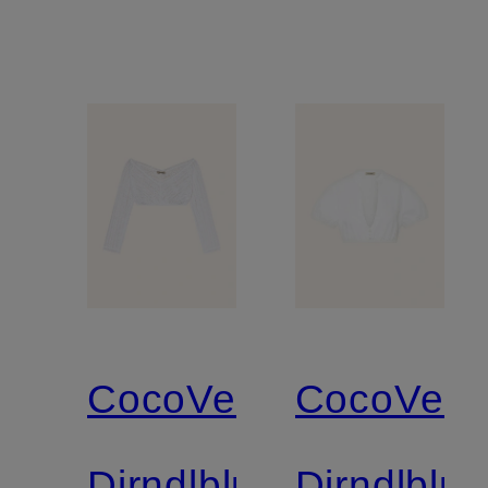
CocoVero
CocoVero
Dirndlbluse
Dirndlblu