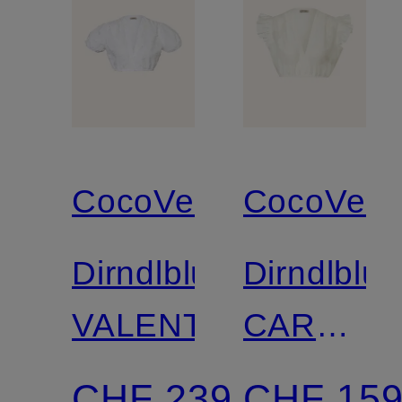
CocoVero
CocoVero
Dirndlbluse
Dirndlblu
VALENTINA
CAROLIN
mit
CHF 239
CHF 15