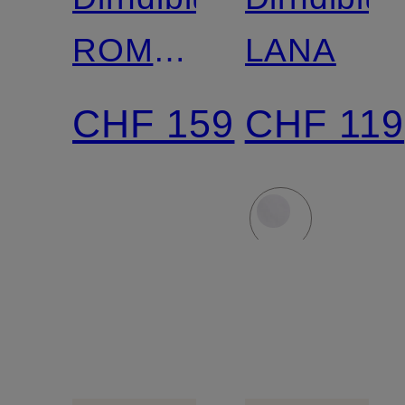
ROMY
LANA
aus
CHF 159
CHF 119
Spitze
mit 3/4-
Arm