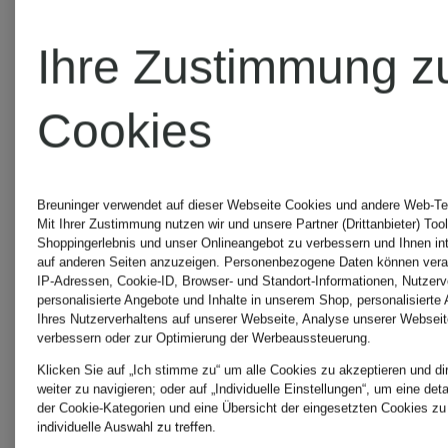
Ihre Zustimmung z
Weitere Marken
Cookies
Breuninger verwendet auf dieser Webseite Cookies und andere Web-Tec
ALISSA BY
KRÜGER
Mit Ihrer Zustimmung nutzen wir und unsere Partner (Drittanbieter) Too
Shoppingerlebnis und unser Onlineangebot zu verbessern und Ihnen i
auf anderen Seiten anzuzeigen. Personenbezogene Daten können verar
KINGA
Dirndl &
IP-Adressen, Cookie-ID, Browser- und Standort-Informationen, Nutzerve
personalisierte Angebote und Inhalte in unserem Shop, personalisierte
Ihres Nutzerverhaltens auf unserer Webseite, Analyse unserer Webseit
MATHE
Trachten
verbessern oder zur Optimierung der Werbeaussteuerung.
Klicken Sie auf „Ich stimme zu“ um alle Cookies zu akzeptieren und di
weiter zu navigieren; oder auf „Individuelle Einstellungen“, um eine det
Trachtenmode
der Cookie-Kategorien und eine Übersicht der eingesetzten Cookies zu
individuelle Auswahl zu treffen.