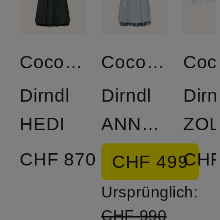
CocoVero
CocoVero
Dirndl
Dirndl
Dirn
HEDI
ANNELIE
ZO
CHF 870
CHF
CHF 499
Ursprünglich:
CHF 990