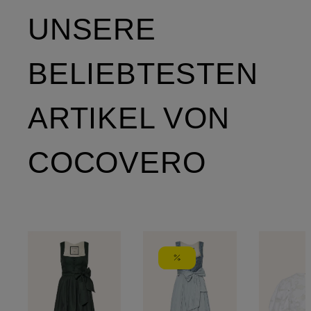
UNSERE
BELIEBTESTEN
ARTIKEL VON
COCOVERO