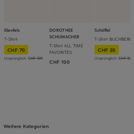
lilienfels
DOROTHEE
Schöffel
SCHUMACHER
T-Shirt
T-Shirt BUCHBERG
T-Shirt ALL TIME
CHF 70
CHF 35
FAVORITES
Ursprünglich:
CHF 109
Ursprünglich:
CHF 50
CHF 100
Weitere Kategorien