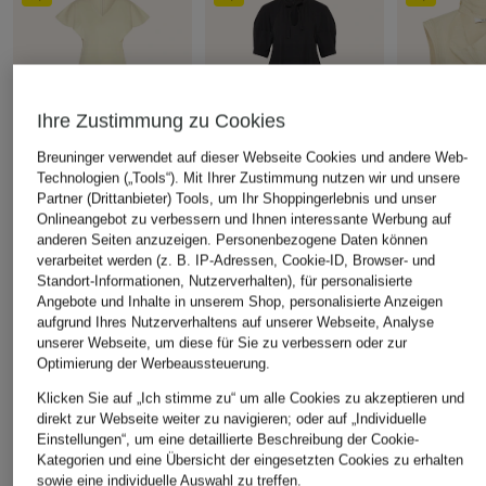
Ihre Zustimmung zu Cookies
Breuninger verwendet auf dieser Webseite Cookies und andere Web-
Technologien („Tools“). Mit Ihrer Zustimmung nutzen wir und unsere
Partner (Drittanbieter) Tools, um Ihr Shoppingerlebnis und unser
Onlineangebot zu verbessern und Ihnen interessante Werbung auf
anderen Seiten anzuzeigen. Personenbezogene Daten können
COS
COS
COS
verarbeitet werden (z. B. IP-Adressen, Cookie-ID, Browser- und
Jerseykleid mit Volants
Kleid
Top
Standort-Informationen, Nutzerverhalten), für personalisierte
CHF 75
CHF 109
CHF 65
Angebote und Inhalte in unserem Shop, personalisierte Anzeigen
aufgrund Ihres Nutzerverhaltens auf unserer Webseite, Analyse
Ursprünglich:
CHF 149
Ursprünglich:
CHF 219
Ursprünglich:
unserer Webseite, um diese für Sie zu verbessern oder zur
Optimierung der Werbeaussteuerung.
Klicken Sie auf „Ich stimme zu“ um alle Cookies zu akzeptieren und
ÄHNLICHE ARTIKEL ENTDECKEN
direkt zur Webseite weiter zu navigieren; oder auf „Individuelle
Einstellungen“, um eine detaillierte Beschreibung der Cookie-
Kategorien und eine Übersicht der eingesetzten Cookies zu erhalten
sowie eine individuelle Auswahl zu treffen.