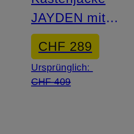
JAYDEN mit
en
3/4-Arm
CHF 289
Ursprünglich:
CHF 409