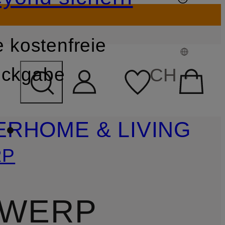
 kostenfreie
FELD ÜBERSPRINGEN
ckgabe
CH
ER
HOME & LIVING
RP
TWERP