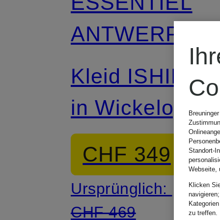
ESSENTIEL
ANTWERP
Ih
Kleid ISHINE
Co
in Wickeloptik
Breuninger
Zustimmung
mit Pailletten
Onlineange
Personenbe
CHF 349
Standort-I
personalis
Webseite, 
Ursprünglich:
Klicken Si
navigieren;
Kategorien
CHF 469
zu treffen.