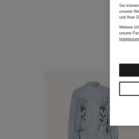
Sie können
unserer We
und Ihrer 
Weitere In
unsere Par
Impressu