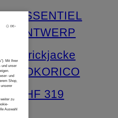
ESSENTIEL
DE
ANTWERP
Strickjacke
). Mit Ihrer
s und unser
KOKORICO
eigen.
wser- und
nserem Shop,
 unserer
CHF 319
.
 weiter zu
ookie-
elle Auswahl