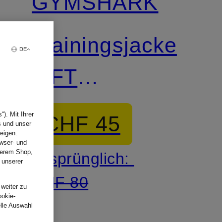
GYMSHARK
Trainingsjacke
DE
LIFT
SEAMLESS
). Mit Ihrer
CHF 45
s und unser
eigen.
wser- und
nserem Shop,
Ursprünglich:
 unserer
.
CHF 80
 weiter zu
ookie-
elle Auswahl