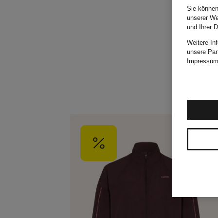
Sie können
unserer We
und Ihrer 
Weitere In
unsere Par
Impressu