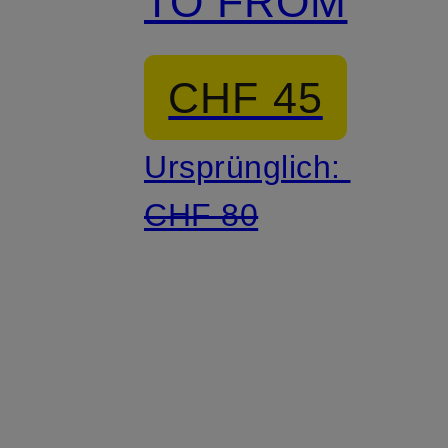
TO FROM
CHF 45
Ursprünglich:
CHF 80