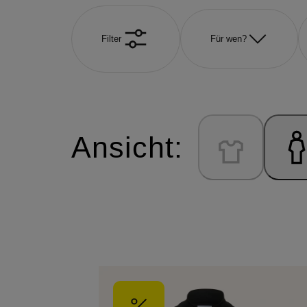
Filter
Für wen?
Ansicht: