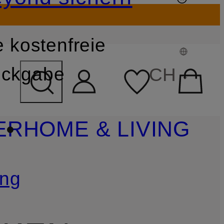
 kostenfreie
FELD ÜBERSPRINGEN
ckgabe
CH
ER
HOME & LIVING
ung