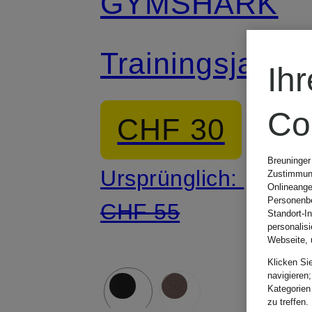
GYMSHARK
Trainingsjacke
Ih
Co
CHF 30
Breuninger
Ursprünglich:
Zustimmung
Onlineange
Personenbe
CHF 55
Standort-I
personalis
Webseite, 
Klicken Si
navigieren;
Kategorien
zu treffen.