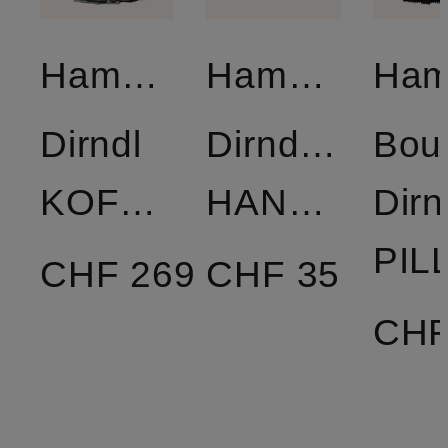
Hammerschmid
Hammerschmid
Dirndl
Dirndlbluse
Bou
KOFLERSEE
HANNE
Dirn
CHF 269
CHF 35
CHF