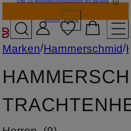
CHF 15-Willkommensgutschein mit Beyond
sichern
Details
ZUM HAUPTINHALT ÜBE
/
/
Marken
Hammerschmid
HAMMERSCH
TRACHTENH
Herren
9