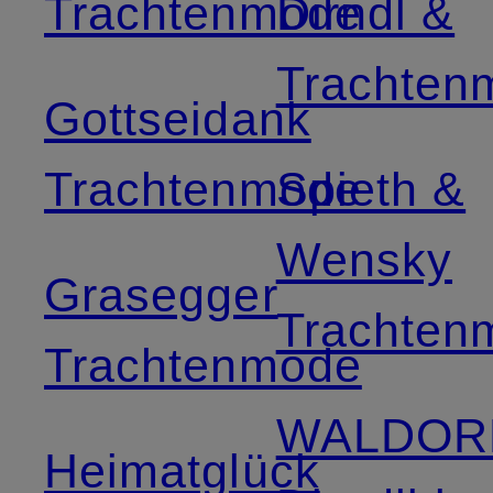
Trachtenmode
Dirndl &
Trachten
Gottseidank
Trachtenmode
Spieth &
Wensky
Grasegger
Trachten
Trachtenmode
WALDOR
Heimatglück