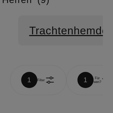
Trachtenhemde
1
1
Für
Filter
wen?