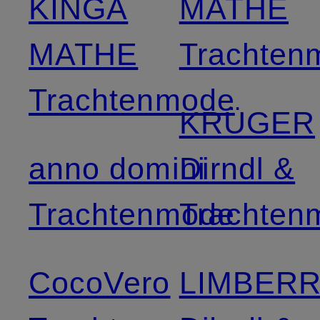
KINGA
MATHE
MATHE
Trachten
Trachtenmode
KRÜGER
anno domini
Dirndl &
Trachtenmode
Trachten
CocoVero
LIMBER