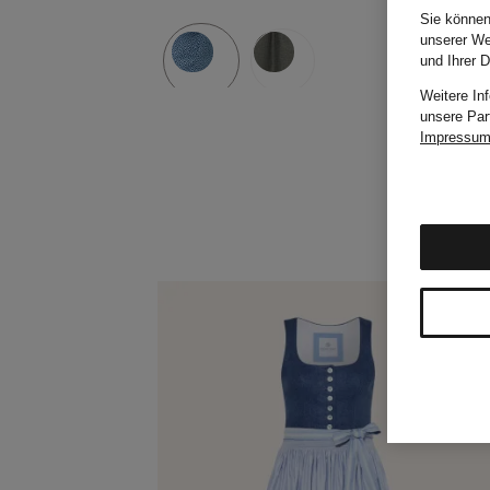
Sie können
unserer We
und Ihrer 
Weitere In
unsere Par
Impressu