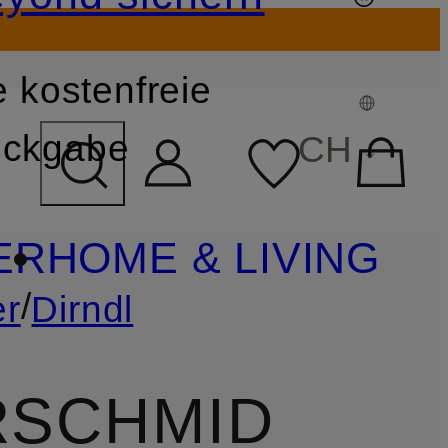
 kostenfreie
FELD ÜBERSPRINGEN
ckgabe
CH
ER
HOME & LIVING
/
er
Dirndl
RSCHMID