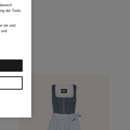
bereich
ung der Tools
e wir und
und