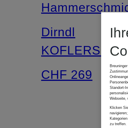
Hammerschmi
Dirndl
Ih
KOFLERSEE
Co
Breuninger
CHF 269
Zustimmung
Onlineange
Personenbe
Standort-I
personalis
Webseite, 
Klicken Si
navigieren;
Kategorien
zu treffen.