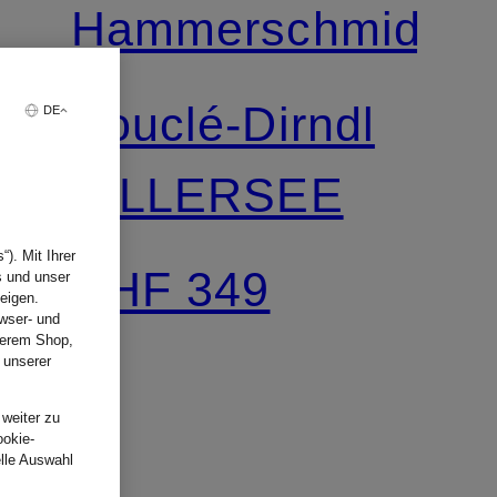
Hammerschmid
Bouclé-Dirndl
DE
PILLERSEE
). Mit Ihrer
CHF 349
s und unser
eigen.
wser- und
nserem Shop,
 unserer
.
 weiter zu
ookie-
elle Auswahl