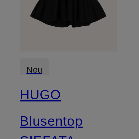
Neu
HUGO
Blusentop