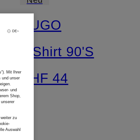
HUGO
DE
T-Shirt 90'S
). Mit Ihrer
CHF 44
s und unser
eigen.
wser- und
nserem Shop,
 unserer
.
 weiter zu
ookie-
elle Auswahl