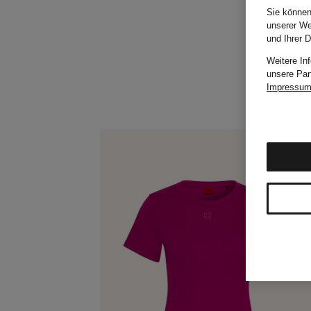
Sie können
unserer We
und Ihrer 
Weitere In
unsere Par
Impressu