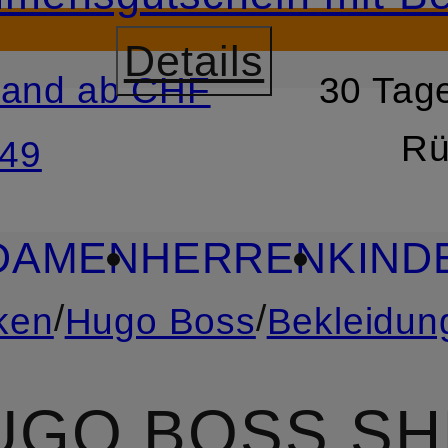
Details
sand ab CHF
30 Tage
RSPRINGEN
ZUM SUCH
Rü
49
DAMEN
HERREN
KIND
/
/
ken
Hugo Boss
Bekleidun
UGO BOSS SH