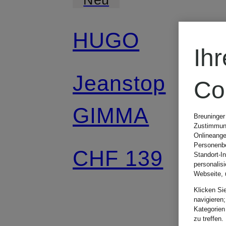
HUGO
Ih
Jeanstop
Co
GIMMA
Breuninger
Zustimmung
Onlineange
Personenbe
CHF 139
Standort-I
personalis
Webseite, 
Klicken Si
navigieren;
Kategorien
zu treffen.