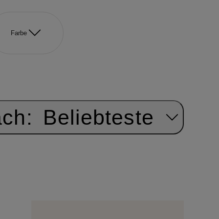
Farbe
ach:
Beliebteste