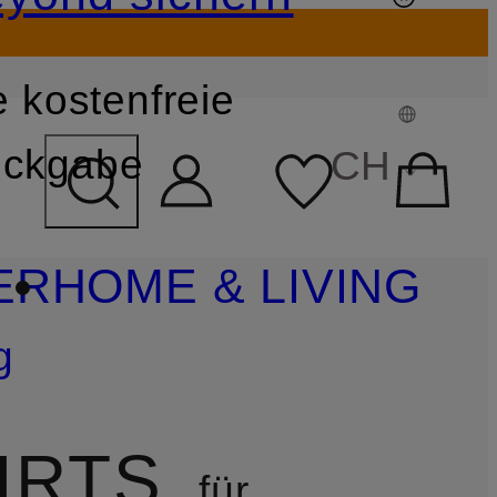
 kostenfreie
FELD ÜBERSPRINGEN
ckgabe
CH
ER
HOME & LIVING
g
IRTS
für