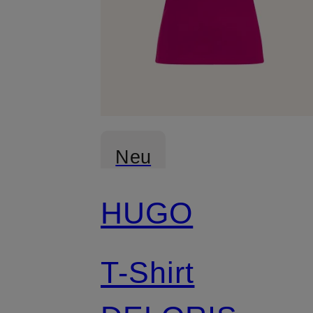
Neu
HUGO
T-Shirt