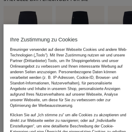
Ihre Zustimmung zu Cookies
Breuninger verwendet auf dieser Webseite Cookies und andere Web-
Technologien („Tools“). Mit Ihrer Zustimmung nutzen wir und unsere
Partner (Drittanbieter) Tools, um Ihr Shoppingerlebnis und unser
Onlineangebot zu verbessern und Ihnen interessante Werbung auf
anderen Seiten anzuzeigen. Personenbezogene Daten können
Joseph Ribkoff
Joseph Ribkoff
Joseph Ribko
verarbeitet werden (z. B. IP-Adressen, Cookie-ID, Browser- und
Standort-Informationen, Nutzerverhalten), für personalisierte
Hose
Hose
Bootcut-Hos
Angebote und Inhalte in unserem Shop, personalisierte Anzeigen
CHF 209
CHF 209
CHF 209
aufgrund Ihres Nutzerverhaltens auf unserer Webseite, Analyse
unserer Webseite, um diese für Sie zu verbessern oder zur
Optimierung der Werbeaussteuerung.
Klicken Sie auf „Ich stimme zu“ um alle Cookies zu akzeptieren und
direkt zur Webseite weiter zu navigieren; oder auf „Individuelle
ÄHNLICHE ARTIKEL ENTDECKEN
Einstellungen“, um eine detaillierte Beschreibung der Cookie-
Kategorien und eine Übersicht der eingesetzten Cookies zu erhalten