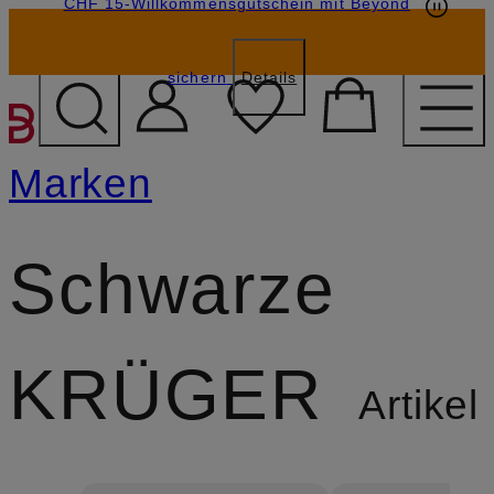
CHF 15-Willkommensgutschein mit Beyond
sichern
Details
ZUM HAUPTINHALT ÜBE
Marken
Schwarze
KRÜGER
Artikel