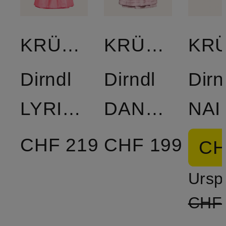
KRÜGER
KRÜGER
Dirndl
Dirndl
Dirn
LYRIANA
DANARA
NAI
CHF 219
CHF 199
CH
Ursp
CHF