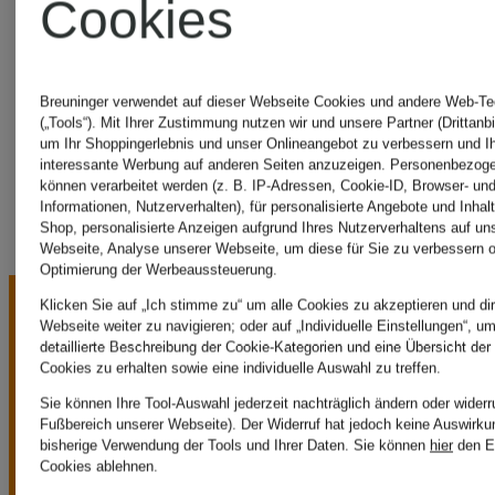
Cookies
Heimatglück
Breuninger verwendet auf dieser Webseite Cookies und andere Web-Te
Tracht
(„Tools“). Mit Ihrer Zustimmung nutzen wir und unsere Partner (Drittanbi
um Ihr Shoppingerlebnis und unser Onlineangebot zu verbessern und I
interessante Werbung auf anderen Seiten anzuzeigen. Personenbezog
können verarbeitet werden (z. B. IP-Adressen, Cookie-ID, Browser- und
Informationen, Nutzerverhalten), für personalisierte Angebote und Inhal
Shop, personalisierte Anzeigen aufgrund Ihres Nutzerverhaltens auf un
Webseite, Analyse unserer Webseite, um diese für Sie zu verbessern o
Optimierung der Werbeaussteuerung.
Klicken Sie auf „Ich stimme zu“ um alle Cookies zu akzeptieren und dir
Webseite weiter zu navigieren; oder auf „Individuelle Einstellungen“, u
detaillierte Beschreibung der Cookie-Kategorien und eine Übersicht der
Cookies zu erhalten sowie eine individuelle Auswahl zu treffen.
Sie können Ihre Tool-Auswahl jederzeit nachträglich ändern oder widerr
Fußbereich unserer Webseite). Der Widerruf hat jedoch keine Auswirku
UNSERE
bisherige Verwendung der Tools und Ihrer Daten.
Sie können
hier
den E
Cookies ablehnen.