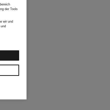
bereich
ung der Tools
e wir und
und