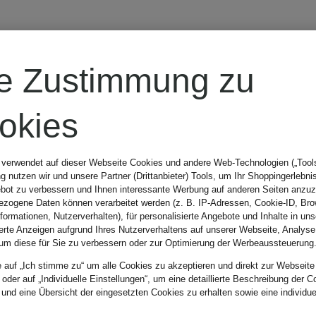
LIU JO
re Zustimmung zu
Rock mit
okies
Pailletten
 verwendet auf dieser Webseite Cookies und andere Web-Technologien („Tools“
 nutzen wir und unsere Partner (Drittanbieter) Tools, um Ihr Shoppingerlebni
bot zu verbessern und Ihnen interessante Werbung auf anderen Seiten anzuz
CHF 149
zogene Daten können verarbeitet werden (z. B. IP-Adressen, Cookie-ID, Bro
nformationen, Nutzerverhalten), für personalisierte Angebote und Inhalte in u
ierte Anzeigen aufgrund Ihres Nutzerverhaltens auf unserer Webseite, Analyse
um diese für Sie zu verbessern oder zur Optimierung der Werbeaussteuerung
Ursprünglich:
e auf „Ich stimme zu“ um alle Cookies zu akzeptieren und direkt zur Webseite
 oder auf „Individuelle Einstellungen“, um eine detaillierte Beschreibung der C
CHF 179
 und eine Übersicht der eingesetzten Cookies zu erhalten sowie eine individu