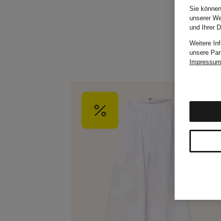
Sie können
unserer We
und Ihrer 
Weitere In
unsere Par
Impressu