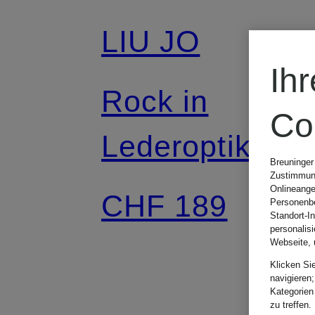
LIU JO
Ih
Rock in
Co
Lederoptik
Breuninger
Zustimmung
Onlineange
CHF 189
Personenbe
Standort-I
personalis
Webseite, 
Klicken Si
navigieren;
Kategorien
zu treffen.