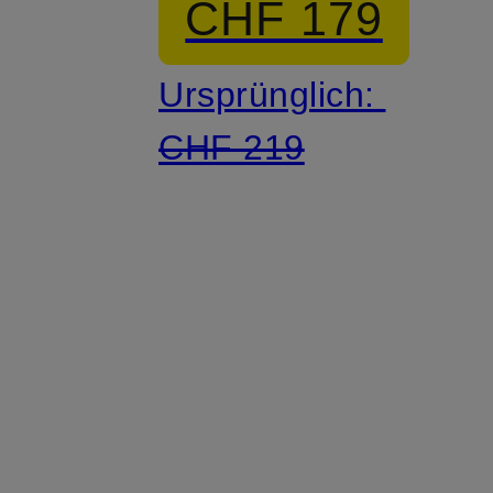
CHF 179
Ursprünglich:
CHF 219