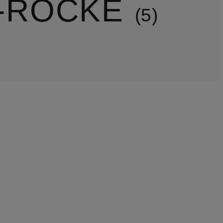
N-RÖCKE
5