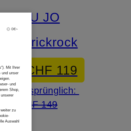
LIU JO
DE
Strickrock
CHF 119
). Mit Ihrer
s und unser
eigen.
wser- und
Ursprünglich:
nserem Shop,
 unserer
.
CHF 149
 weiter zu
ookie-
elle Auswahl