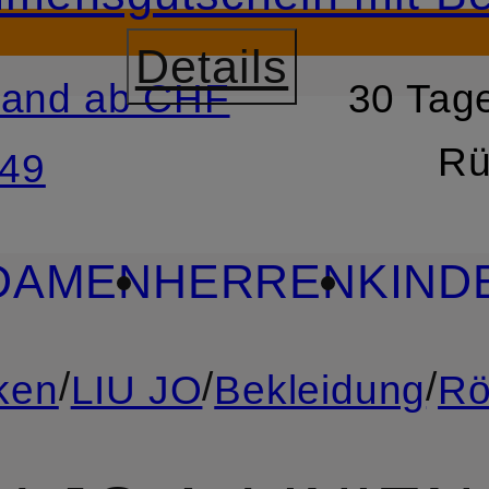
Details
sand ab CHF
30 Tage
RSPRINGEN
ZUM SUCH
Rü
49
DAMEN
HERREN
KIND
/
/
/
ken
LIU JO
Bekleidung
Rö