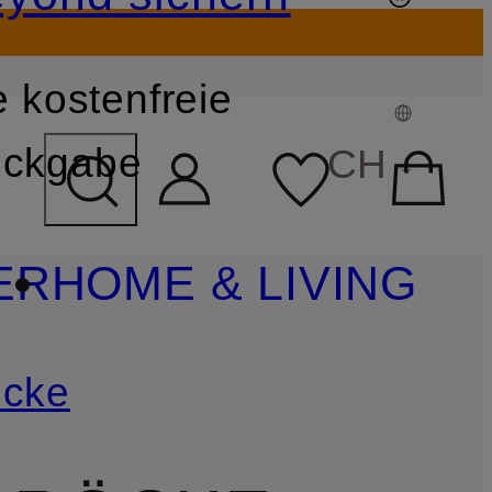
 kostenfreie
FELD ÜBERSPRINGEN
ckgabe
CH
ER
HOME & LIVING
cke