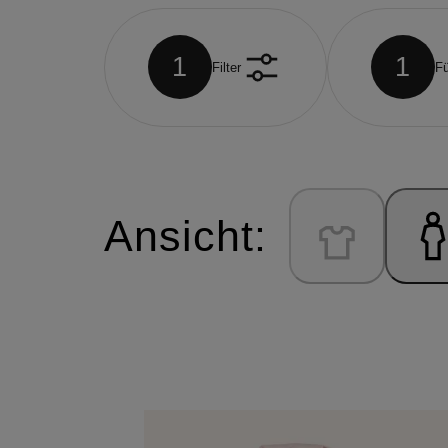
1
1
Filter
Fü
Ansicht: