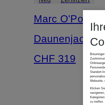
Marc O'Polo
Ih
Daunenjacke
Co
Breuninger
CHF 319
Zustimmung
Onlineange
Personenbe
Standort-I
personalis
Webseite, 
Klicken Si
navigieren;
Kategorien
zu treffen.