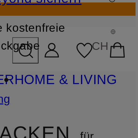
 kostenfreie
FELD ÜBERSPRINGEN
ckgabe
CH
ER
HOME & LIVING
ng
JACKEN
für