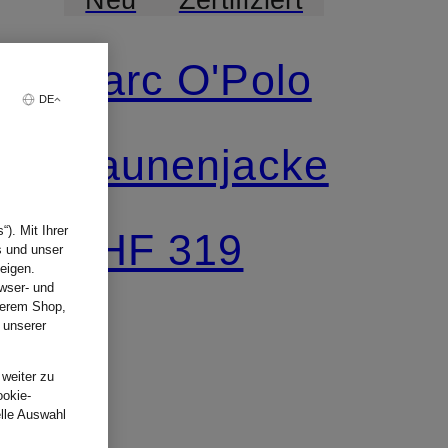
Marc O'Polo
DE
Daunenjacke
). Mit Ihrer
CHF 319
s und unser
eigen.
wser- und
nserem Shop,
 unserer
.
 weiter zu
ookie-
elle Auswahl