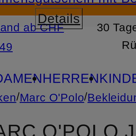
Details
sand ab CHF
30 Tage
RSPRINGEN
ZUM SUCH
Rü
49
DAMEN
HERREN
KIND
/
/
ken
Marc O'Polo
Bekleidu
ARC O'POLO 