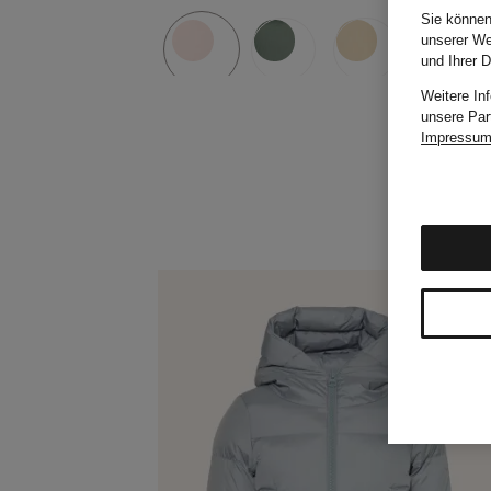
Sie können
unserer We
und Ihrer 
Weitere In
unsere Par
Impressu