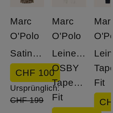
Marc
Marc
Mar
O'Polo
O'Polo
O'P
Satinkleid
Leinenchino
Lei
OSBY
Tap
CHF 100
Tapered
Fit
Ursprünglich:
Fit
CHF 199
CH