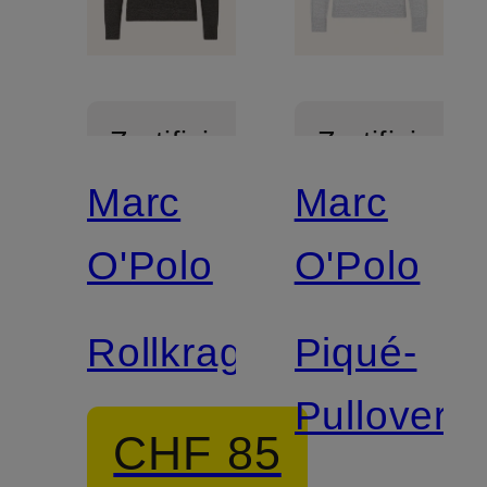
Zertifiziert
Zertifiziert
Marc
Marc
O'Polo
O'Polo
Rollkragenpullover
Piqué-
Pullover
CHF 85