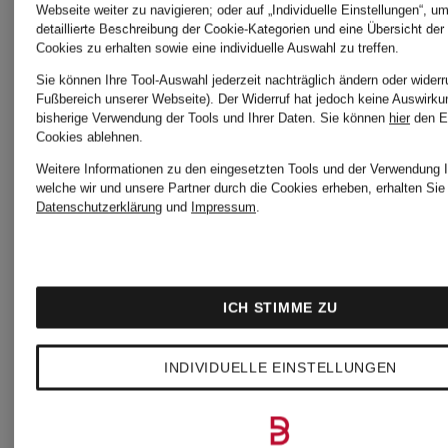
Webseite weiter zu navigieren; oder auf „Individuelle Einstellungen“, u
detaillierte Beschreibung der Cookie-Kategorien und eine Übersicht der
Cookies zu erhalten sowie eine individuelle Auswahl zu treffen.
Neu
Sie können Ihre Tool-Auswahl jederzeit nachträglich ändern oder widerr
Zertifiziert
Fußbereich unserer Webseite). Der Widerruf hat jedoch keine Auswirku
bisherige Verwendung der Tools und Ihrer Daten.
Sie können
hier
den E
Cookies ablehnen.
Marc
Marc
Weitere Informationen zu den eingesetzten Tools und der Verwendung I
Zertifiziert
welche wir und unsere Partner durch die Cookies erheben, erhalten Sie 
O'Polo
O'Polo
Datenschutzerklärung
und
Impressum
.
Piqué-
Pullover
ICH STIMME ZU
Pullover
INDIVIDUELLE EINSTELLUNGEN
CHF 1
CHF 119