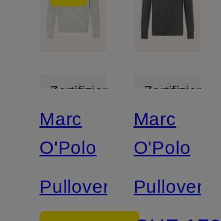
Zertifiziert
Zertifiziert
Marc
Marc
O'Polo
O'Polo
Pullover
Pullover