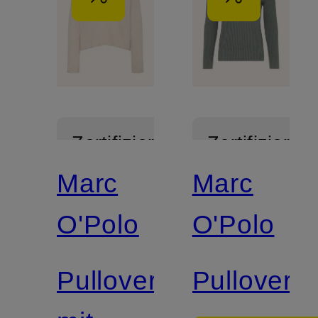
Zertifiziert
Zertifiziert
Marc
Marc
O'Polo
O'Polo
Pullover
Pullover