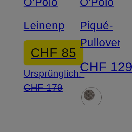
O'Polo
O'Polo
Leinenpullover
Piqué-
Pullover
CHF 85
CHF 12
Ursprünglich:
CHF 179