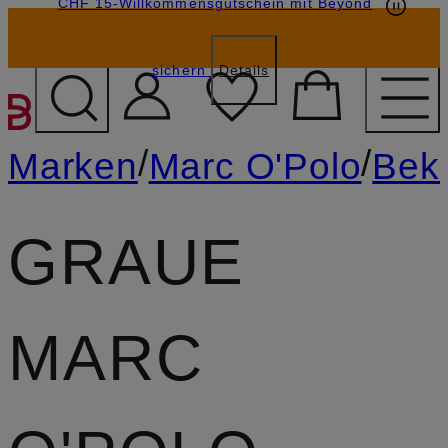
CHF 15-Willkommensgutschein mit Beyond
sichern
Details
ZUM HAUPTINHALT ÜBE
/
/
Marken
Marc O'Polo
Bek
GRAUE
MARC