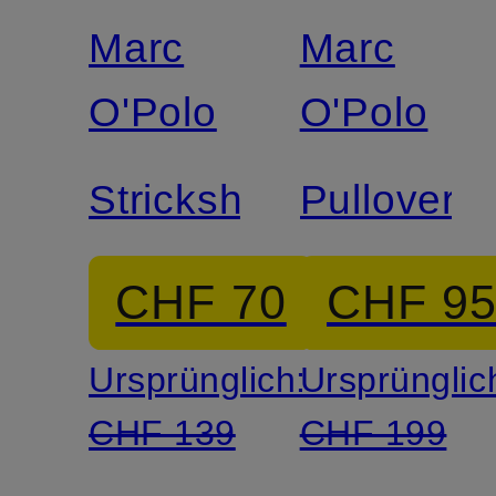
Marc
Marc
O'Polo
O'Polo
Strickshirt
Pullover
CHF 70
CHF 9
Ursprünglich:
Ursprünglic
CHF 139
CHF 199