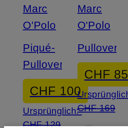
Marc
Marc
O'Polo
O'Polo
Piqué-
Pullover
Pullover
CHF 8
CHF 100
Ursprünglic
CHF 169
Ursprünglich:
CHF 129