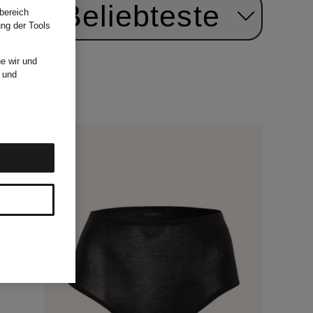
ach:
Beliebteste
bereich
ung der Tools
e wir und
und