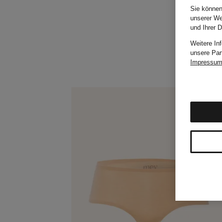
Sie können
unserer We
und Ihrer 
Weitere In
unsere Par
Impressu