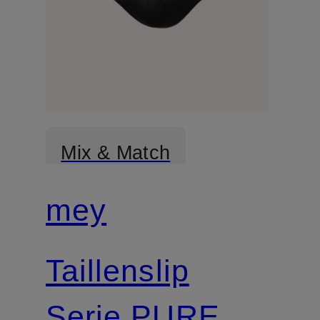
Mix & Match
mey
Taillenslip
Serie PURE