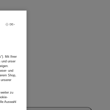
DE
). Mit Ihrer
s und unser
eigen.
wser- und
nserem Shop,
 unserer
.
 weiter zu
ookie-
elle Auswahl