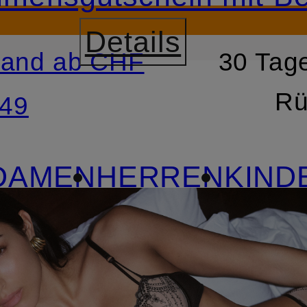
Details
sand ab CHF
30 Tage
RSPRINGEN
ZUM SUCH
Rü
49
DAMEN
HERREN
KIND