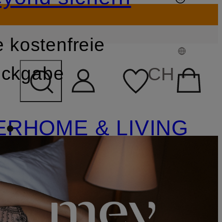
 kostenfreie
FELD ÜBERSPRINGEN
ckgabe
CH
ER
HOME & LIVING