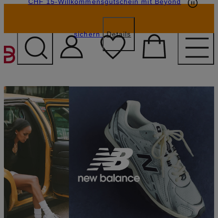
CHF 15-Willkommensgutschein mit Beyond
sichern
Details
ZUM HAUPTINHALT ÜBE