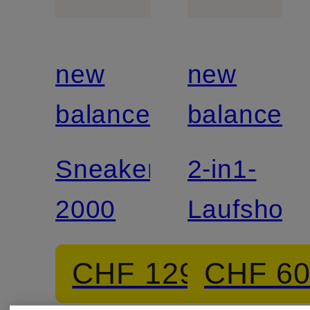
new
new
balance
balance
Sneaker
2-in1-
2000
Laufshort
CHF 129
CHF 6