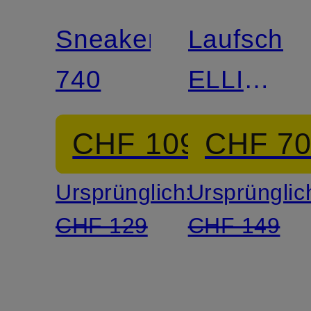
Sneaker
Laufschu
740
ELLIPSE
V1
CHF 109
CHF 7
Ursprünglich:
Ursprünglic
CHF 129
CHF 149