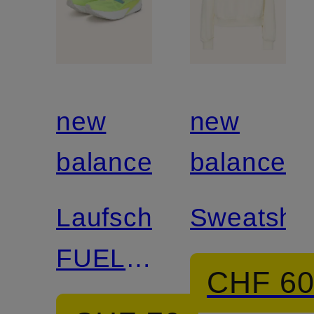
new
new
balance
balance
Laufschuhe
Sweatshir
FUELCELL
CHF 6
REBEL