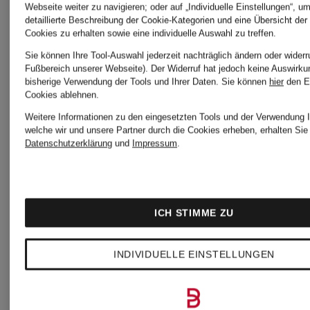
Webseite weiter zu navigieren; oder auf „Individuelle Einstellungen“, u
detaillierte Beschreibung der Cookie-Kategorien und eine Übersicht der
Cookies zu erhalten sowie eine individuelle Auswahl zu treffen.
new
new
Sie können Ihre Tool-Auswahl jederzeit nachträglich ändern oder widerr
Fußbereich unserer Webseite). Der Widerruf hat jedoch keine Auswirku
balance
balance
bisherige Verwendung der Tools und Ihrer Daten.
Sie können
hier
den E
Cookies ablehnen.
Weitere Informationen zu den eingesetzten Tools und der Verwendung I
Laufschuhe
Laufschu
welche wir und unsere Partner durch die Cookies erheben, erhalten Sie 
Datenschutzerklärung
und
Impressum
.
1080V15
FUELCEL
REBEL
ICH STIMME ZU
CHF 119
CHF 1
V5
INDIVIDUELLE EINSTELLUNGEN
Ursprünglich:
Ursprünglic