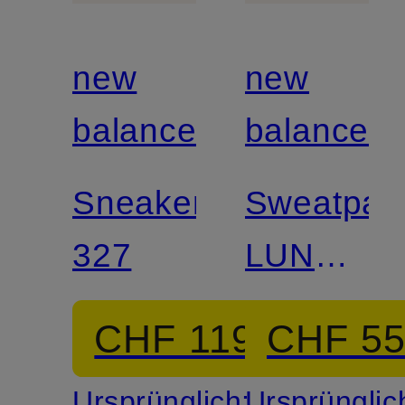
new
new
balance
balance
Sneaker
Sweatpan
327
LUNAR
NEW
CHF 119
CHF 5
YEAR
Ursprünglich:
Ursprünglic