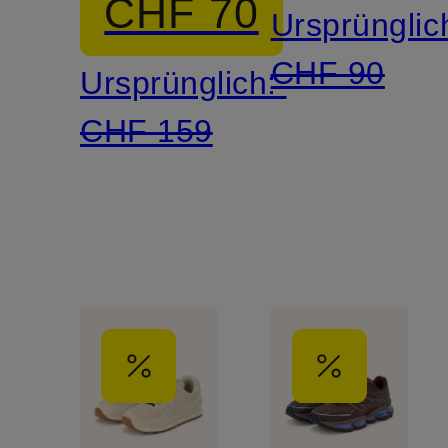
CHF 70
Ursprünglic
V5
CHF 90
Ursprünglich:
CHF 159