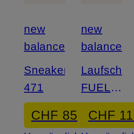
new
new
balance
balance
Sneaker
Laufschu
471
FUELCEL
REBEL
CHF 85
CHF 11
V5