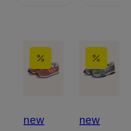
new
new