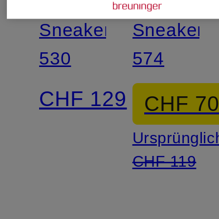
Sneaker
Sneaker
530
574
CHF 129
CHF 7
Ursprünglic
CHF 119