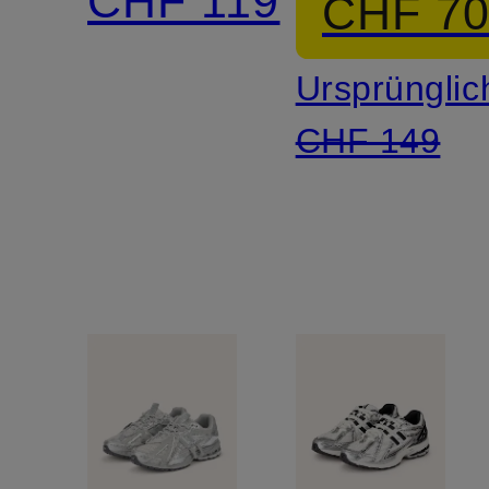
CHF 119
CHF 7
Ursprünglic
CHF 149