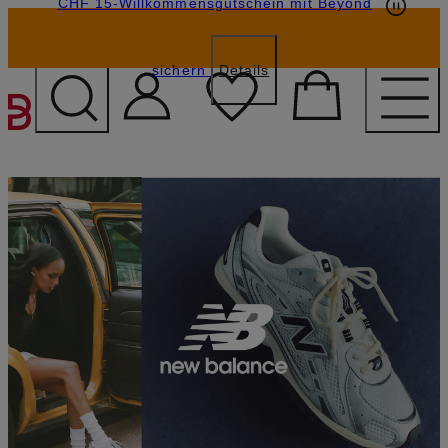
CHF 15-Willkommensgutschein mit Beyond
sichern
Details
ZUM HAUPTINHALT ÜBE