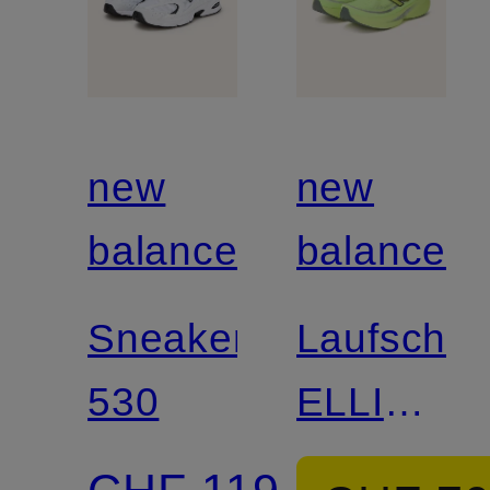
new
new
balance
balance
Sneaker
Laufschu
530
ELLIPSE
V1