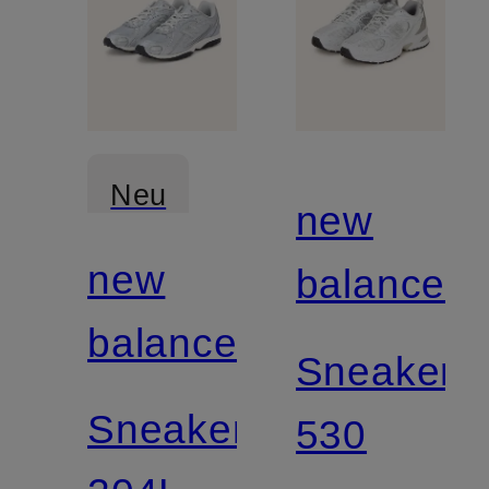
Neu
new
new
balance
balance
Sneaker
Sneaker
530