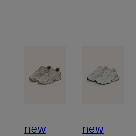
new
new