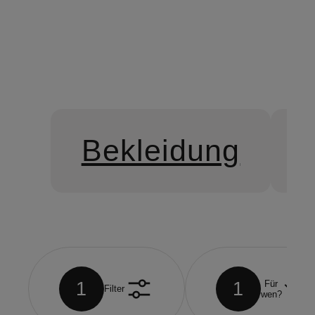
Bekleidung
1
1
Für
Filter
wen?