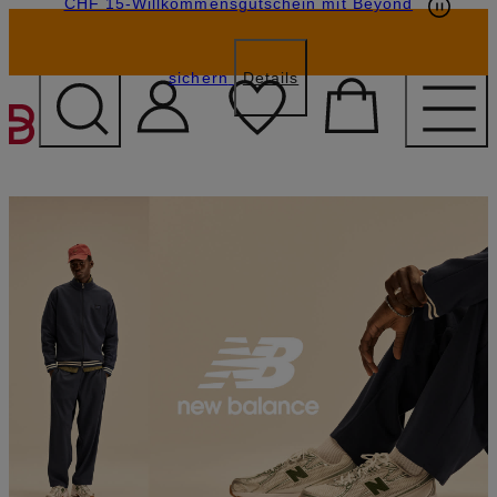
CHF 15-Willkommensgutschein mit Beyond
sichern
Details
ZUM HAUPTINHALT ÜBE