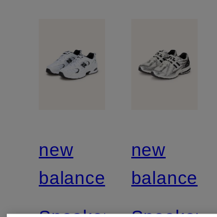
new
new
balance
balance
Sneaker
Sneaker