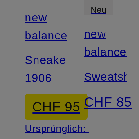
Neu
new
new
balance
balance
Sneaker
Sweatshir
1906
CHF 85
CHF 95
Ursprünglich: