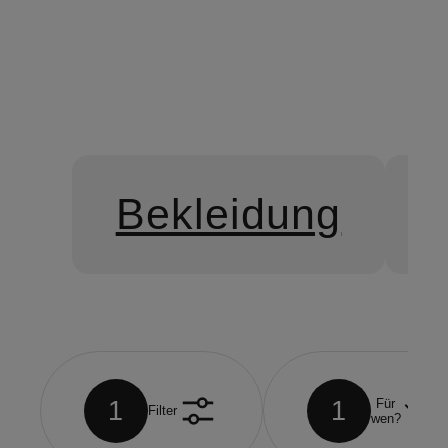
Bekleidung
1
1
Für
Filter
wen?