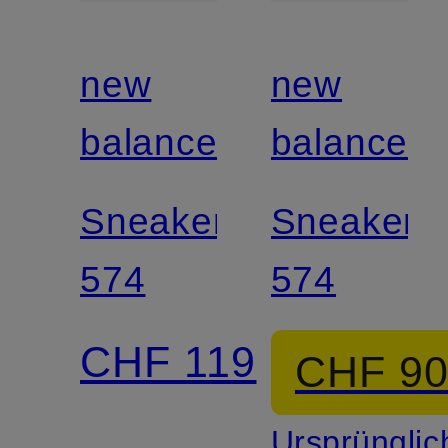
new
new
balance
balance
Sneaker
Sneaker
574
574
CHF 119
CHF 9
Ursprünglic