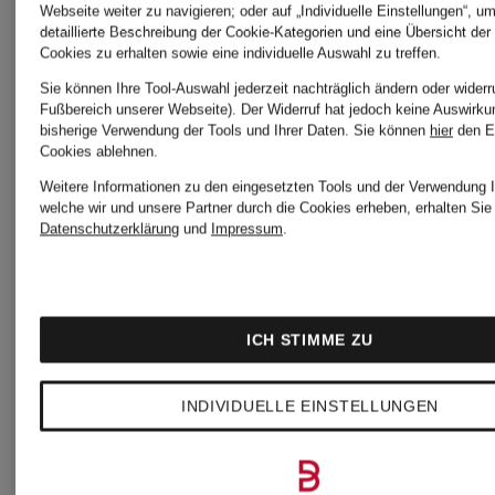
Webseite weiter zu navigieren; oder auf „Individuelle Einstellungen“, u
detaillierte Beschreibung der Cookie-Kategorien und eine Übersicht der
Cookies zu erhalten sowie eine individuelle Auswahl zu treffen.
Sie können Ihre Tool-Auswahl jederzeit nachträglich ändern oder widerr
Fußbereich unserer Webseite). Der Widerruf hat jedoch keine Auswirku
bisherige Verwendung der Tools und Ihrer Daten.
Sie können
hier
den E
new
new
Cookies ablehnen.
Weitere Informationen zu den eingesetzten Tools und der Verwendung I
balance
balance
welche wir und unsere Partner durch die Cookies erheben, erhalten Sie 
Datenschutzerklärung
und
Impressum
.
Sneaker
Sneaker
ICH STIMME ZU
9060
240L
INDIVIDUELLE EINSTELLUNGEN
CHF 199
CHF 8