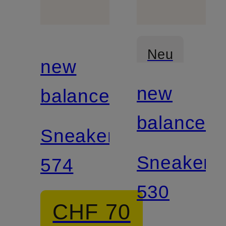
Neu
new
new
balance
balance
Sneaker
Sneaker
574
530
CHF 70