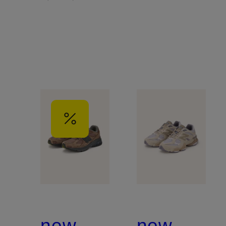
new
new