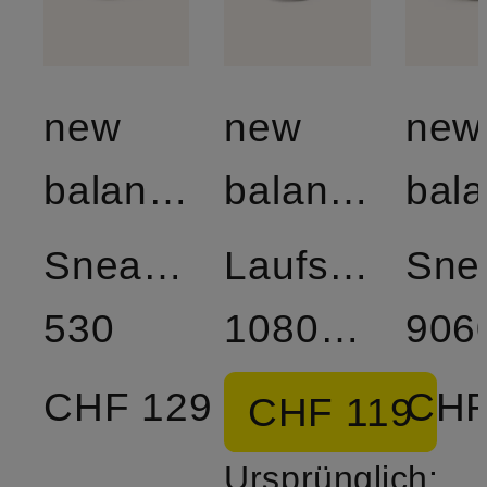
new
new
new
balance
balance
Sneaker
Laufschuhe
Sne
530
1080V15
906
CHF 129
CHF
CHF 119
Ursprünglich: