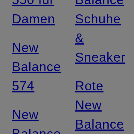
Damen
Schuhe
&
New
Sneaker
Balance
574
Rote
New
New
Balance
Balance