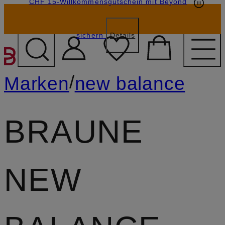
CHF 15-Willkommensgutschein mit Beyond
sichern
Details
ZUM HAUPTINHALT ÜBE
/
Marken
new balance
BRAUNE
NEW