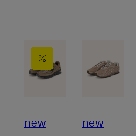
new
new