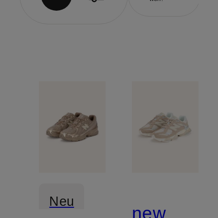
Neu
new