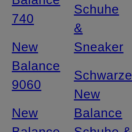
Schuhe
740
&
New
Sneaker
Balance
Schwarz
9060
New
New
Balance
Balance
Schuhe &