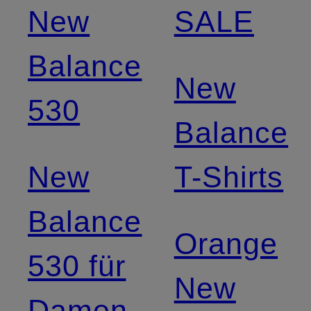
New
SALE
Balance
New
530
Balance
New
T-Shirts
Balance
Orange
530 für
New
Damen