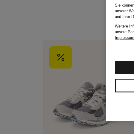
Sie können
unserer We
und Ihrer 
Weitere In
unsere Par
Impressu