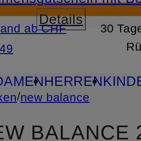
Details
sand ab CHF
30 Tage
RSPRINGEN
ZUM SUCH
Rü
49
DAMEN
HERREN
KIND
/
ken
new balance
EW BALANCE 