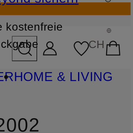
 kostenfreie
FELD ÜBERSPRINGEN
ckgabe
CH
ER
HOME & LIVING
2002