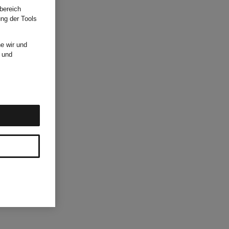
bereich
ung der Tools
e wir und
und