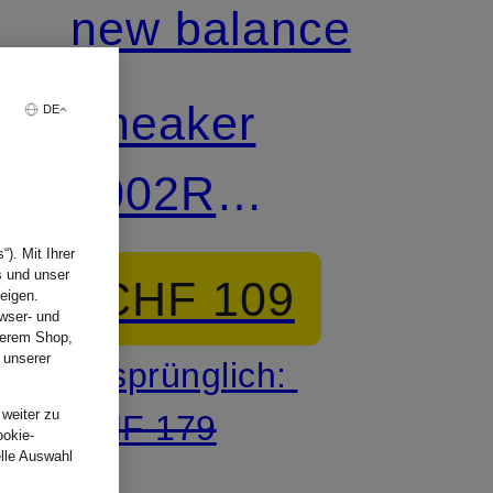
new balance
Sneaker
DE
2002R
PROTECTION
). Mit Ihrer
s und unser
CHF 109
eigen.
PACK
wser- und
nserem Shop,
 unserer
Ursprünglich:
.
 weiter zu
CHF 179
ookie-
elle Auswahl