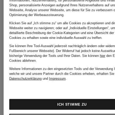
Informationen, Nutzerverhalten), für personalisierte Angebote und Inhal
Shop, personalisierte Anzeigen aufgrund Ihres Nutzerverhaltens auf un
Webseite, Analyse unserer Webseite, um diese für Sie zu verbessern o
Calvin
POLO
Optimierung der Werbeaussteuerung.
Klicken Sie auf „Ich stimme zu“ um alle Cookies zu akzeptieren und dir
Webseite weiter zu navigieren; oder auf „Individuelle Einstellungen“, u
Klein
RALPH
detaillierte Beschreibung der Cookie-Kategorien und eine Übersicht der
Cookies zu erhalten sowie eine individuelle Auswahl zu treffen.
Hoodies
LAUREN
Sie können Ihre Tool-Auswahl jederzeit nachträglich ändern oder widerr
Fußbereich unserer Webseite). Der Widerruf hat jedoch keine Auswirku
bisherige Verwendung der Tools und Ihrer Daten.
Sie können
hier
den E
Cookies ablehnen.
Hoodies
Weitere Informationen zu den eingesetzten Tools und der Verwendung I
ELBSAND
welche wir und unsere Partner durch die Cookies erheben, erhalten Sie 
Datenschutzerklärung
und
Impressum
.
Hoodies
POLO
RALPH
ICH STIMME ZU