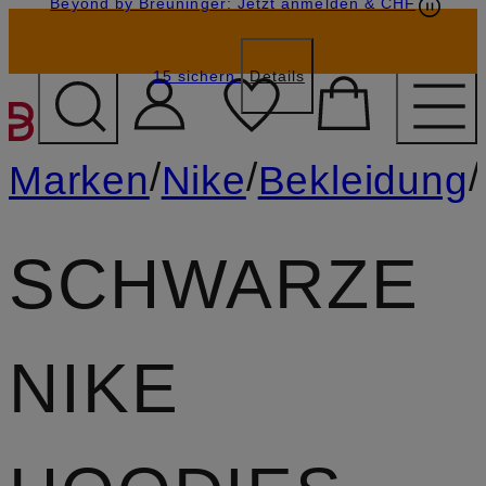
Beyond by Breuninger: Jetzt anmelden & CHF
Geschenkkarten
GESCHENK20
15 sichern
Details
ZUM HAUPTINHALT ÜBE
/
/
/
Marken
Nike
Bekleidung
SCHWARZE
NIKE