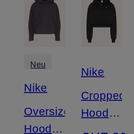
Neu
Nike
Nike
Cropped-
Oversized-
Hoodie
Hoodie
PHOENIX