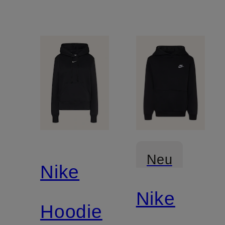
Neu
Nike
Nike
Hoodie