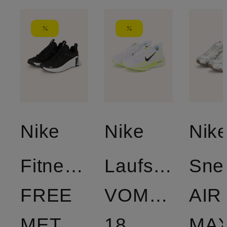
Nike
Nike
Nik
Fitnessschuhe
Laufschuhe
Sne
FREE
VOMERO
AIR
METCON
18
MA