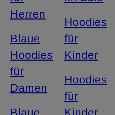
Herren
Hoodies
Blaue
für
Hoodies
Kinder
für
Hoodies
Damen
für
Blaue
Kinder