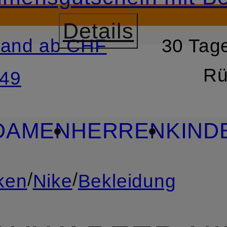
Details
sand ab CHF
30 Tage
RSPRINGEN
ZUM SUCH
Rü
49
DAMEN
HERREN
KIND
/
/
ken
Nike
Bekleidung