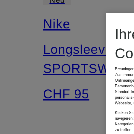
Nike
Ih
Longsleeve
Co
SPORTSWEA
Breuninger
Zustimmung
Onlineange
CLUB GOALIE
Personenbe
CHF 95
Standort-I
personalis
Webseite, 
Klicken Si
navigieren;
Kategorien
zu treffen.