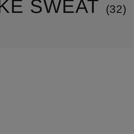
KE SWEAT
32