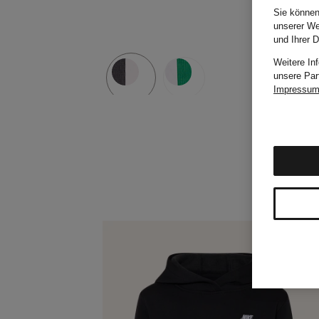
Sie können
unserer We
und Ihrer 
Weitere In
unsere Par
Impressu