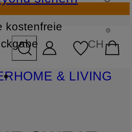
 kostenfreie
FELD ÜBERSPRINGEN
ckgabe
CH
ER
HOME & LIVING