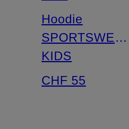
Hoodie
SPORTSWEA
CLUB FLEEC
KIDS
CHF 55