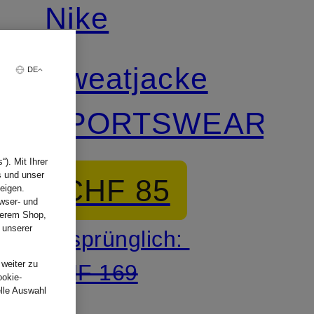
Nike
Sweatjacke
DE
SPORTSWEAR
). Mit Ihrer
s und unser
CHF 85
eigen.
wser- und
nserem Shop,
 unserer
Ursprünglich:
.
 weiter zu
CHF 169
ookie-
elle Auswahl