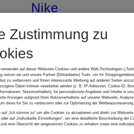
Nike
Hoodie TECH
re Zustimmung zu
FLEECE
okies
R
 verwendet auf dieser Webseite Cookies und andere Web-Technologien („Tools“
 nutzen wir und unsere Partner (Drittanbieter) Tools, um Ihr Shoppingerlebni
CHF 100
bot zu verbessern und Ihnen interessante Werbung auf anderen Seiten anzuz
zogene Daten können verarbeitet werden (z. B. IP-Adressen, Cookie-ID, Bro
nformationen, Nutzerverhalten), für personalisierte Angebote und Inhalte in u
ierte Anzeigen aufgrund Ihres Nutzerverhaltens auf unserer Webseite, Analyse
Ursprünglich:
um diese für Sie zu verbessern oder zur Optimierung der Werbeaussteuerung
e auf „Ich stimme zu“ um alle Cookies zu akzeptieren und direkt zur Webseite
CHF 129
 oder auf „Individuelle Einstellungen“, um eine detaillierte Beschreibung der C
 und eine Übersicht der eingesetzten Cookies zu erhalten sowie eine individu