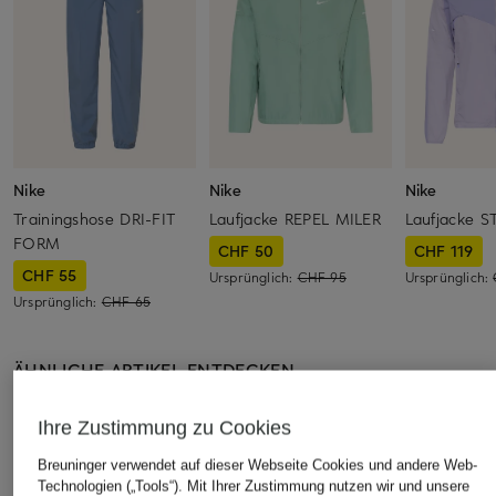
Nike
Nike
Nike
Trainingshose DRI-FIT
Laufjacke REPEL MILER
Laufjacke S
FORM
CHF 50
CHF 119
CHF 55
Ursprünglich:
CHF 95
Ursprünglich:
Ursprünglich:
CHF 65
ÄHNLICHE ARTIKEL ENTDECKEN
Ihre Zustimmung zu Cookies
Breuninger verwendet auf dieser Webseite Cookies und andere Web-
Technologien („Tools“). Mit Ihrer Zustimmung nutzen wir und unsere