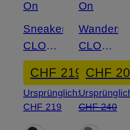
On
On
Sneaker
Wandersc
CLOUD
CLOUDR
6 WP
LOW
CHF 219
CHF 2
WP
Ursprünglich:
Ursprünglic
CHF 219
CHF 240