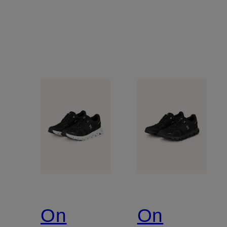
On
On