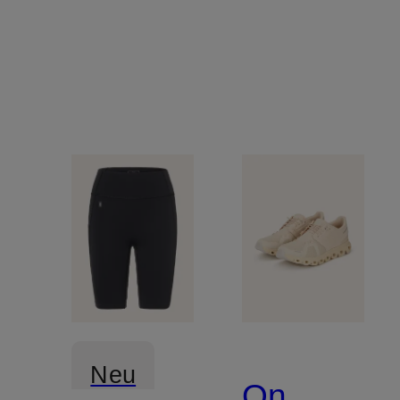
Neu
On