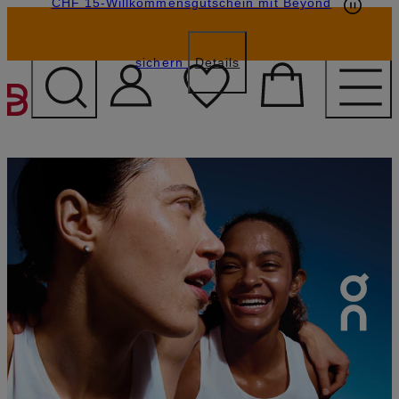
CHF 15-Willkommensgutschein mit Beyond
sichern
Details
ZUM HAUPTINHALT ÜBE