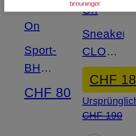
Neu
On
On
Sneaker
Sport-
CLOUD
BH
6
CHF 1
STUDIO
CHF 80
Ursprünglic
mit Cut-
CHF 190
out