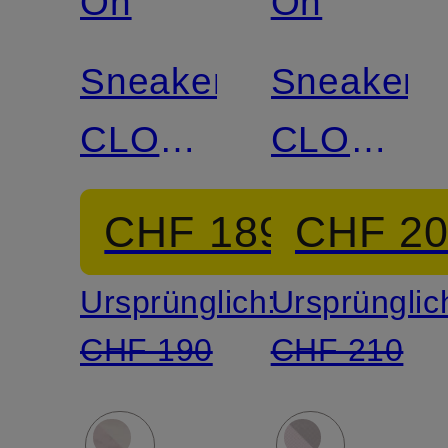
On
On
Sneaker
Sneaker
CLOUD
CLOUD
6
6 WP
CHF 189
CHF 2
Ursprünglich:
Ursprünglic
CHF 190
CHF 210