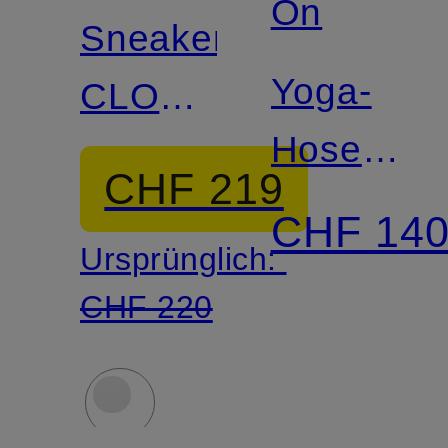
On
Sneaker
Yoga-
CLOUD
Hose
6
CHF 219
STUDIO
VERSA
CHF 14
Ursprünglich:
CHF 220