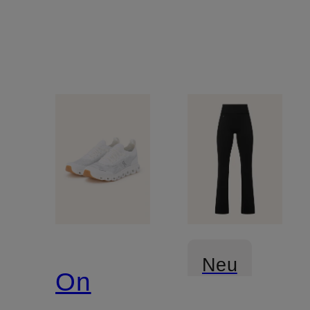
Neu
On