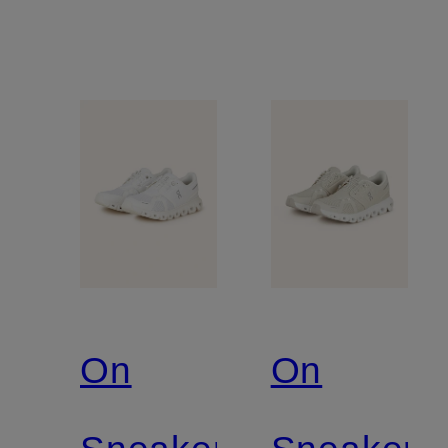
On
On