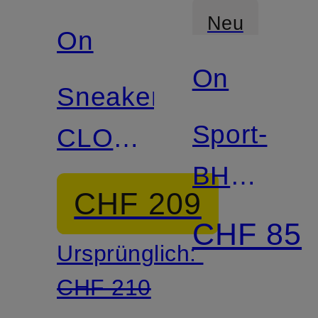
Neu
On
On
Sneaker
Sport-
CLOUD
BH
6 WP
CHF 209
TRAIN
CHF 85
Ursprünglich:
mit
CHF 210
Mesh