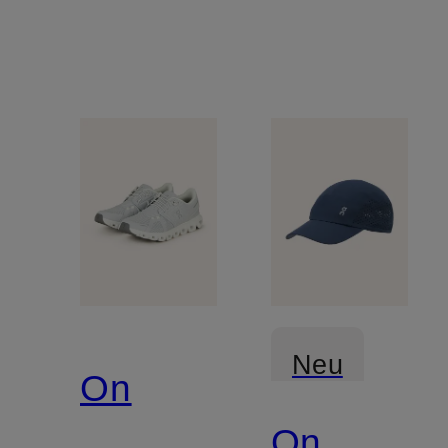
Neu
On
On