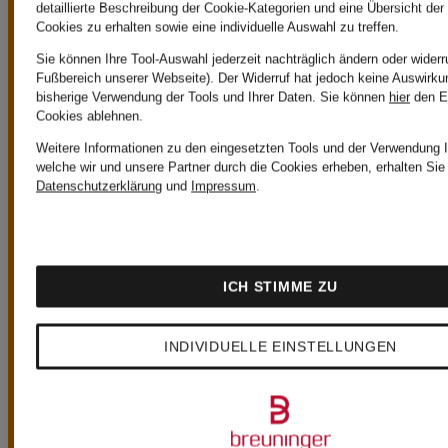
VORTEILE
detaillierte Beschreibung der Cookie-Kategorien und eine Übersicht der
Cookies zu erhalten sowie eine individuelle Auswahl zu treffen.
Sie können Ihre Tool-Auswahl jederzeit nachträglich ändern oder widerr
Fußbereich unserer Webseite). Der Widerruf hat jedoch keine Auswirku
bisherige Verwendung der Tools und Ihrer Daten.
Sie können
hier
den E
Cookies ablehnen.
Weitere Informationen zu den eingesetzten Tools und der Verwendung I
Kostenloser Versand ab CHF 149
welche wir und unsere Partner durch die Cookies erheben, erhalten Sie 
Datenschutzerklärung
und
Impressum
.
Ab einem
Bestellwert von
ICH STIMME ZU
CHF 149 ist der
INDIVIDUELLE EINSTELLUNGEN
Versand immer