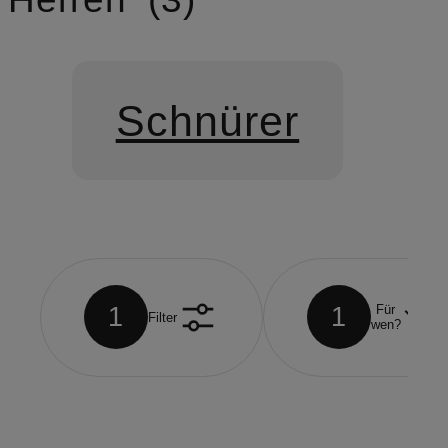
Schnürer
1
1
Für
Filter
wen?