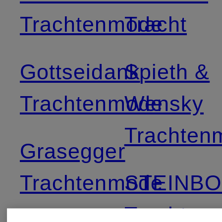
Trachtenmode
Tracht
Gottseidank
Spieth &
Trachtenmode
Wensky
Trachten
Grasegger
Trachtenmode
STEINB
Trachten