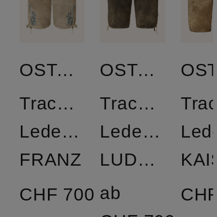
OSTARRICHI
OSTARRICHI
Trachten-
Trachten-
Trac
Lederhose
Lederhose
Led
FRANZ
LUDWIG
ab
CHF 700
CHF