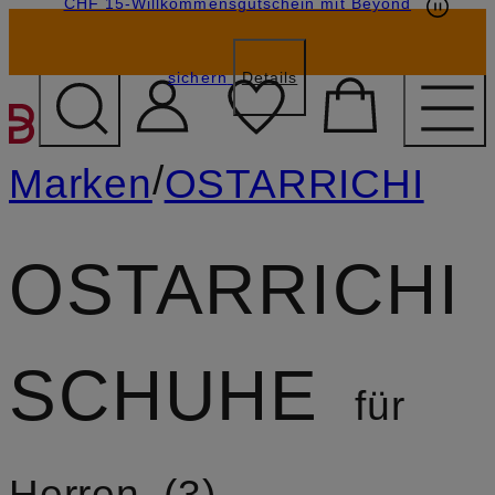
CHF 15-Willkommensgutschein mit Beyond
sichern
Details
ZUM HAUPTINHALT ÜBE
/
Marken
OSTARRICHI
OSTARRICHI
SCHUHE
für
Herren
3