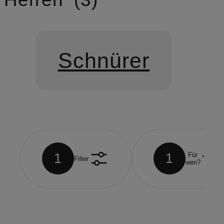
Schnürer
1
1
Für
Filter
wen?