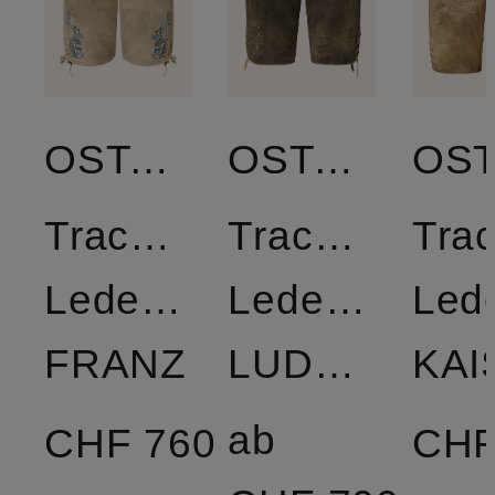
OSTARRICHI
OSTARRICHI
Trachten-
Trachten-
Trac
Lederhose
Lederhose
Led
FRANZ
LUDWIG
ab
CHF 760
CHF