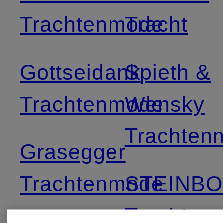
Trachtenmode
Tracht
Gottseidank
Spieth &
Trachtenmode
Wensky
Trachten
Grasegger
Trachtenmode
STEINB
Trachten