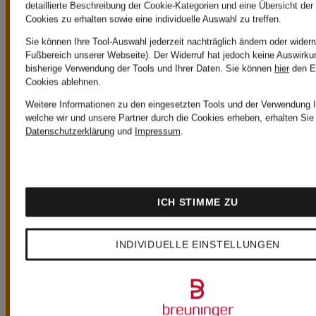
VORTEILE
detaillierte Beschreibung der Cookie-Kategorien und eine Übersicht der
Cookies zu erhalten sowie eine individuelle Auswahl zu treffen.
Sie können Ihre Tool-Auswahl jederzeit nachträglich ändern oder widerr
Fußbereich unserer Webseite). Der Widerruf hat jedoch keine Auswirku
bisherige Verwendung der Tools und Ihrer Daten.
Sie können
hier
den E
Cookies ablehnen.
Weitere Informationen zu den eingesetzten Tools und der Verwendung I
Kostenloser Versand ab CHF 149
welche wir und unsere Partner durch die Cookies erheben, erhalten Sie 
Datenschutzerklärung
und
Impressum
.
Ab einem
Bestellwert von
ICH STIMME ZU
CHF 149 ist der
INDIVIDUELLE EINSTELLUNGEN
Versand immer