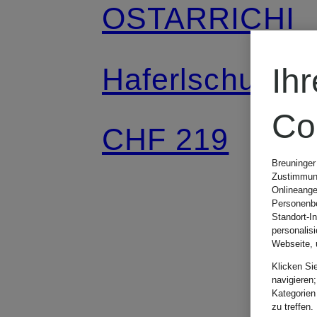
OSTARRICHI
Haferlschuhe
Ih
Co
CHF 219
Breuninger
Zustimmung
Onlineange
Personenbe
Standort-I
personalis
Webseite, 
Klicken Si
navigieren;
Kategorien
zu treffen.