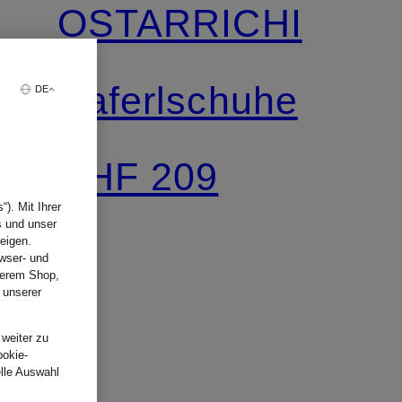
OSTARRICHI
Haferlschuhe
DE
CHF 209
). Mit Ihrer
s und unser
eigen.
wser- und
nserem Shop,
 unserer
.
 weiter zu
ookie-
elle Auswahl