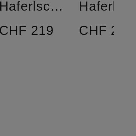
Haferlschuhe
Hafer
CHF 219
CHF 219