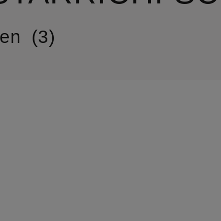
ren
3