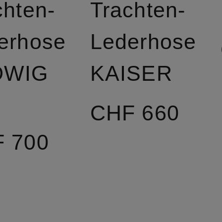
chten-
Trachten-
erhose
Lederhose
DWIG
KAISER
CHF 660
 700