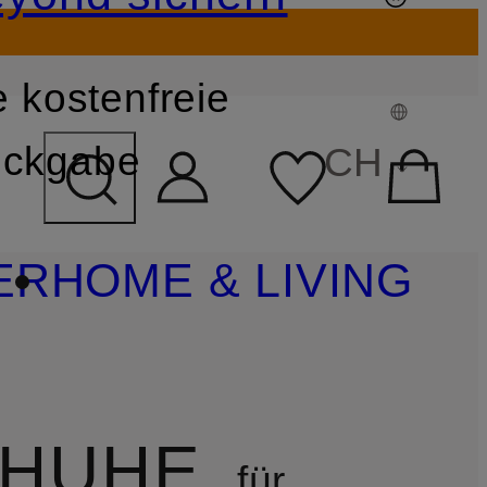
 kostenfreie
FELD ÜBERSPRINGEN
ckgabe
CH
ER
HOME & LIVING
CHUHE
für