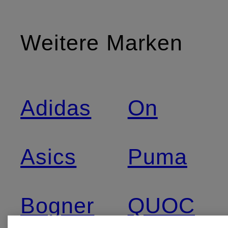
Weitere Marken
Adidas
On
Asics
Puma
Bogner
QUOC