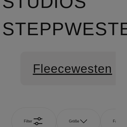
STUDIOS
STEPPWEST
Fleecewesten
Filter
Größe
Farbe