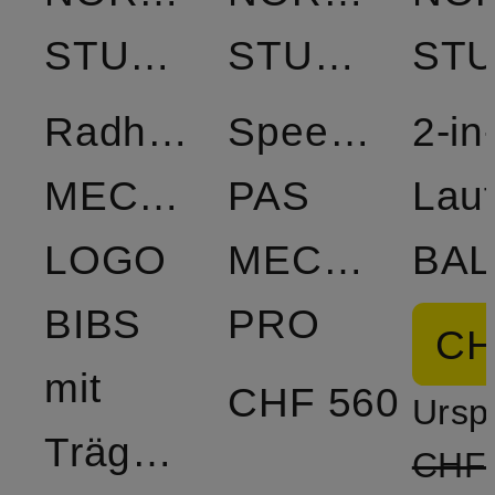
STUDIOS
STUDIOS
Radhose
Speedsuit
2-in
MECHANISM
PAS
Lauf
LOGO
MECHANISM
BIBS
PRO
CH
mit
CHF 560
Ursp
Trägern
CHF