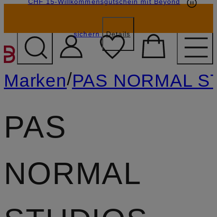
CHF 15-Willkommensgutschein mit Beyond
sichern
Details
ZUM HAUPTINHALT ÜBE
/
Marken
PAS NORMAL S
PAS
NORMAL