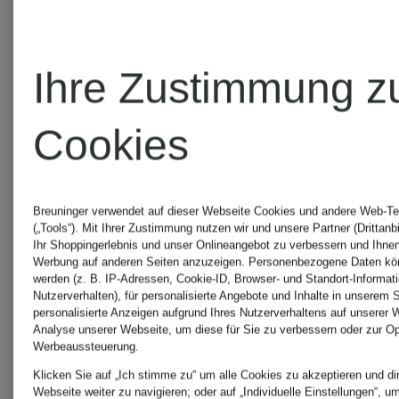
CAFÉ DU
Rapha
Ihre Zustimmung z
CYCLISTE
SPECIAL
Cookies
Fire+Ice
The
Breuninger verwendet auf dieser Webseite Cookies und andere Web-Te
(„Tools“). Mit Ihrer Zustimmung nutzen wir und unsere Partner (Drittanb
Ihr Shoppingerlebnis und unser Onlineangebot zu verbessern und Ihnen
MAAP
North
Werbung auf anderen Seiten anzuzeigen. Personenbezogene Daten kön
werden (z. B. IP-Adressen, Cookie-ID, Browser- und Standort-Informat
Nutzerverhalten), für personalisierte Angebote und Inhalte in unserem 
personalisierte Anzeigen aufgrund Ihres Nutzerverhaltens auf unserer 
Face
Analyse unserer Webseite, um diese für Sie zu verbessern oder zur Op
Mammut
Werbeaussteuerung.
Klicken Sie auf „Ich stimme zu“ um alle Cookies zu akzeptieren und dir
Webseite weiter zu navigieren; oder auf „Individuelle Einstellungen“, um 