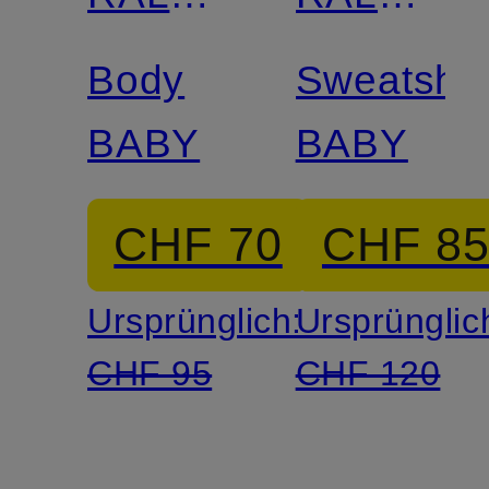
LAUREN
LAUREN
Body
Sweatshir
BABY
BABY
CHF 70
CHF 8
Ursprünglich:
Ursprünglic
CHF 95
CHF 120