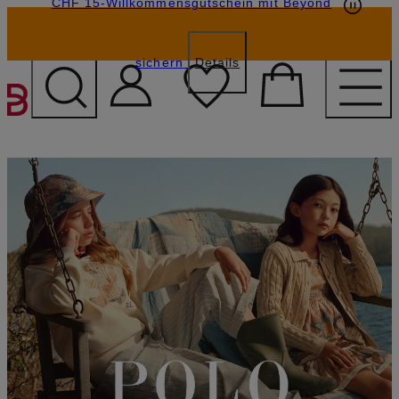
CHF 15-Willkommensgutschein mit Beyond
sichern
Details
ZUM HAUPTINHALT ÜBE