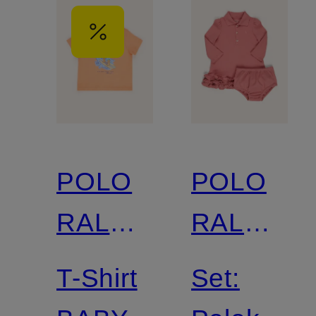
POLO
POLO
RALPH
RALPH
LAUREN
LAUREN
T-Shirt
Set: