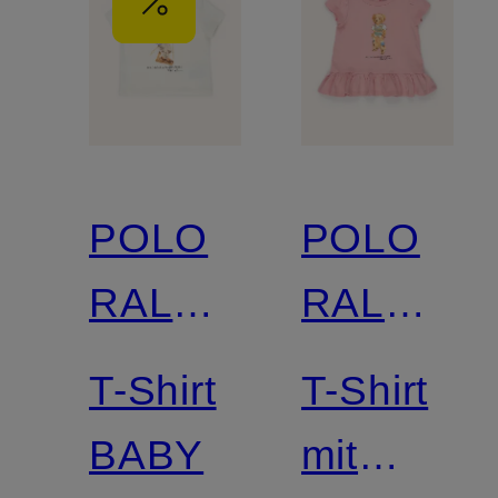
POLO
POLO
RALPH
RALPH
LAUREN
LAUREN
T-Shirt
T-Shirt
BABY
mit