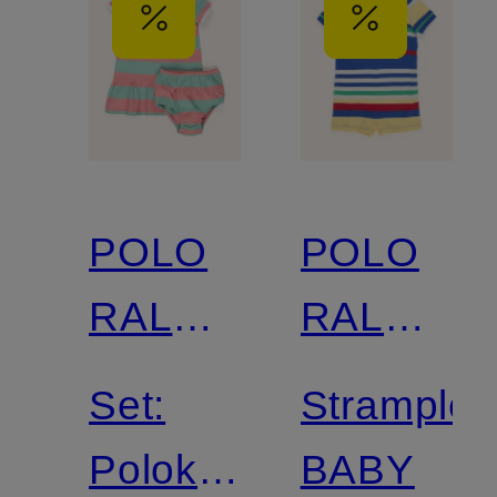
POLO
POLO
RALPH
RALPH
LAUREN
LAUREN
Set:
Strampler
Polokleid
BABY