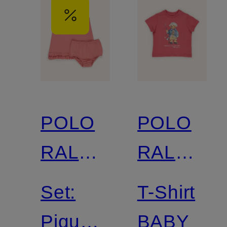
POLO
POLO
RALPH
RALPH
LAUREN
LAUREN
Set:
T-Shirt
Piqué-
BABY