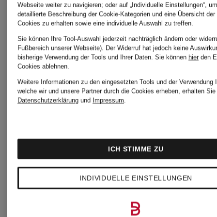
Webseite weiter zu navigieren; oder auf „Individuelle Einstellungen“, u
detaillierte Beschreibung der Cookie-Kategorien und eine Übersicht der
Cookies zu erhalten sowie eine individuelle Auswahl zu treffen.
Sie können Ihre Tool-Auswahl jederzeit nachträglich ändern oder widerr
Fußbereich unserer Webseite). Der Widerruf hat jedoch keine Auswirku
bisherige Verwendung der Tools und Ihrer Daten.
Sie können
hier
den E
Cookies ablehnen.
Mix &
Weitere Informationen zu den eingesetzten Tools und der Verwendung I
POLO
welche wir und unsere Partner durch die Cookies erheben, erhalten Sie 
Match
Datenschutzerklärung
und
Impressum
.
POLO
RALPH
RALPH
LAUREN
ICH STIMME ZU
Strampler
LAUREN
Strampler
KIDS
INDIVIDUELLE EINSTELLUNGEN
BABY