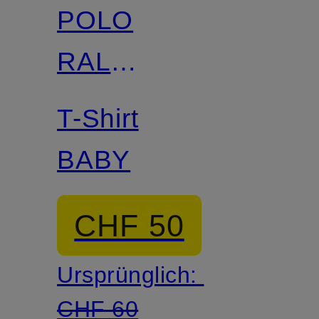
POLO
RALPH
LAUREN
T-Shirt
BABY
CHF 50
Ursprünglich:
CHF 60