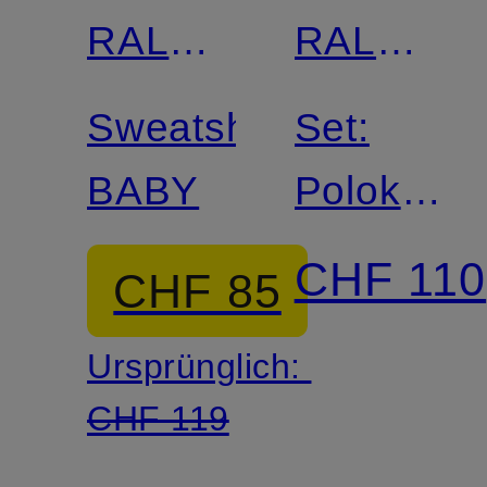
RALPH
RALPH
LAUREN
LAUREN
Sweatshirt
Set:
BABY
Polokleid
mit
CHF 110
CHF 85
Rüschen
Ursprünglich:
und
CHF 119
Hose