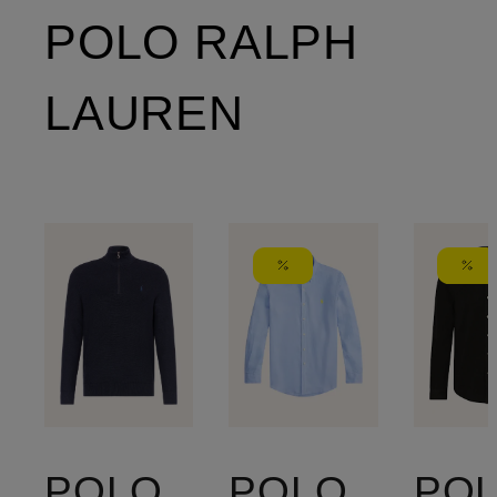
POLO RALPH
LAUREN
POLO
POLO
PO