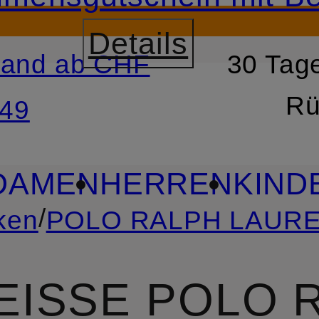
Details
sand ab CHF
30 Tage
RSPRINGEN
ZUM SUCH
Rü
49
DAMEN
HERREN
KIND
/
ken
POLO RALPH LAUR
ISSE POLO RA