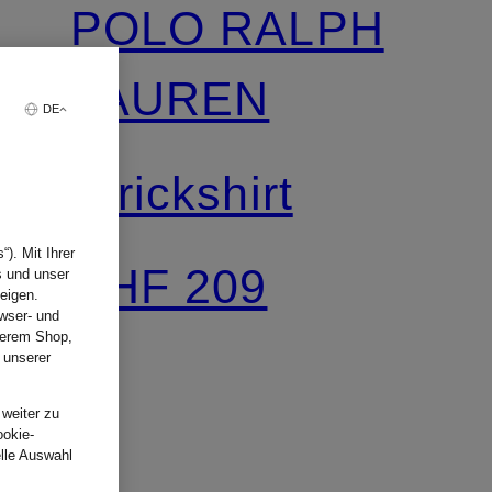
POLO RALPH
LAUREN
DE
Strickshirt
). Mit Ihrer
CHF 209
s und unser
eigen.
wser- und
nserem Shop,
 unserer
.
 weiter zu
ookie-
elle Auswahl