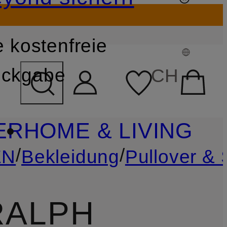
 kostenfreie
FELD ÜBERSPRINGEN
ckgabe
CH
ER
HOME & LIVING
/
/
EN
Bekleidung
Pullover & 
LPH L