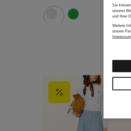
Sie können
unserer We
und Ihrer 
Weitere In
unsere Par
Impressu