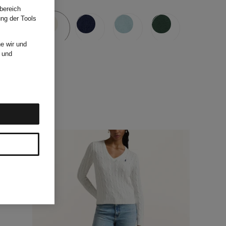
bereich
ung der Tools
e wir und
und