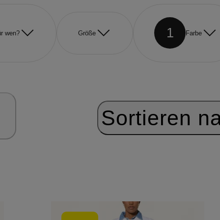
1
r wen?
Größe
Farbe
Sortieren n